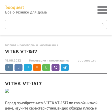
Перейти
booquest
к
Все о технике для дома
контенту
Поиск:
Главная
»
Кофеварки и кофемашины
VITEK VT-1517
18.08.2022
Кофеварки и кофемашины
booquest_ru
VITEK VT-1517
Перед приобретением VITEK VT-1517 по самой низкой
цене, изучите характеристики, видео обзоры, плюсы и