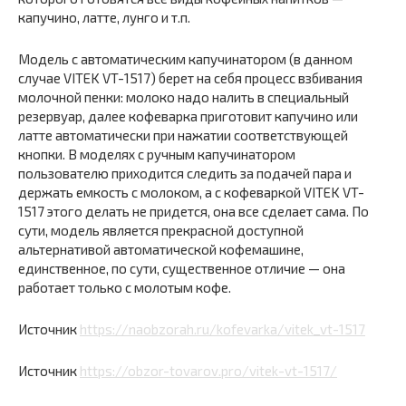
капучино, латте, лунго и т.п.
Модель с автоматическим капучинатором (в данном
случае VITEK VT-1517) берет на себя процесс взбивания
молочной пенки: молоко надо налить в специальный
резервуар, далее кофеварка приготовит капучино или
латте автоматически при нажатии соответствующей
кнопки. В моделях с ручным капучинатором
пользователю приходится следить за подачей пара и
держать емкость с молоком, а с кофеваркой VITEK VT-
1517 этого делать не придется, она все сделает сама. По
сути, модель является прекрасной доступной
альтернативой автоматической кофемашине,
единственное, по сути, существенное отличие — она
работает только с молотым кофе.
Источник
https://naobzorah.ru/kofevarka/vitek_vt-1517
Источник
https://obzor-tovarov.pro/vitek-vt-1517/