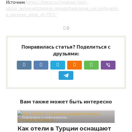
Источник
https://btest.ru/reviews/mini-
obzor_avtomaticheskoj_mnogofunkcional_noj_kofevarki-
e_spresso_vitek_vt-1517/
0
Понравилась статья? Поделиться с
друзьями:
Вам также может быть интересно
Кофеварки и кофемашины
Как отели в Турции оснащают