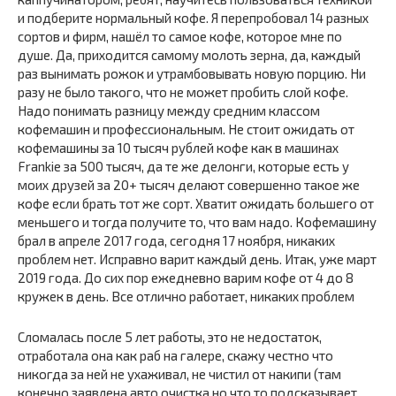
и подберите нормальный кофе. Я перепробовал 14 разных
сортов и фирм, нашёл то самое кофе, которое мне по
душе. Да, приходится самому молоть зерна, да, каждый
раз вынимать рожок и утрамбовывать новую порцию. Ни
разу не было такого, что не может пробить слой кофе.
Надо понимать разницу между средним классом
кофемашин и профессиональным. Не стоит ожидать от
кофемашины за 10 тысяч рублей кофе как в машинах
Frankie за 500 тысяч, да те же делонги, которые есть у
моих друзей за 20+ тысяч делают совершенно такое же
кофе если брать тот же сорт. Хватит ожидать большего от
меньшего и тогда получите то, что вам надо. Кофемашину
брал в апреле 2017 года, сегодня 17 ноября, никаких
проблем нет. Исправно варит каждый день. Итак, уже март
2019 года. До сих пор ежедневно варим кофе от 4 до 8
кружек в день. Все отлично работает, никаких проблем
Сломалась после 5 лет работы, это не недостаток,
отработала она как раб на галере, скажу честно что
никогда за ней не ухаживал, не чистил от накипи (там
конечно заявлена авто очистка но что то подсказывает