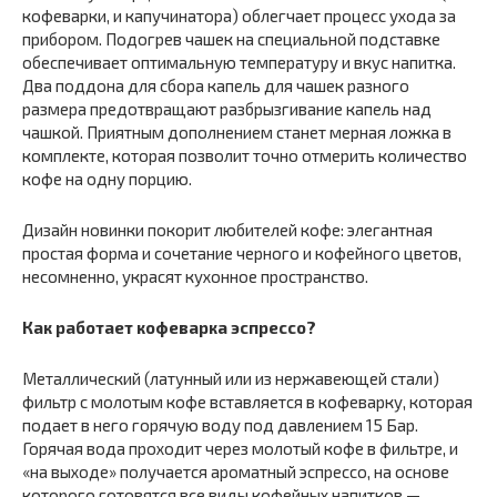
кофеварки, и капучинатора) облегчает процесс ухода за
прибором. Подогрев чашек на специальной подставке
обеспечивает оптимальную температуру и вкус напитка.
Два поддона для сбора капель для чашек разного
размера предотвращают разбрызгивание капель над
чашкой. Приятным дополнением станет мерная ложка в
комплекте, которая позволит точно отмерить количество
кофе на одну порцию.
Дизайн новинки покорит любителей кофе: элегантная
простая форма и сочетание черного и кофейного цветов,
несомненно, украсят кухонное пространство.
Как работает кофеварка эспрессо?
Металлический (латунный или из нержавеющей стали)
фильтр с молотым кофе вставляется в кофеварку, которая
подает в него горячую воду под давлением 15 Бар.
Горячая вода проходит через молотый кофе в фильтре, и
«на выходе» получается ароматный эспрессо, на основе
которого готовятся все виды кофейных напитков —