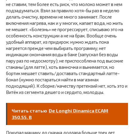
не ставим, тем более есть риск, что молоко может в нем
подзадуматься. Взял за правило хотя-бы раз в неделю
делать очистку, времени не много занимает. После
включения нагрева, как и у многих, капает вода, но жить
не мешает. «Болезнь» не прогрессирует, списываю это на
особенность конструкции а не на брак. Вообще очень
удобный аппарат, из придирок: нужно ждать пока
нагреется прежде чем выбирать программу; нет
индикации окончания воды в баке (запускал без воды
пару раз по недосмотру); не приспособлена под высокие
стаканы (для латте), хоть ванночка и вынимается, но
бортик мешает ставить/доставать стандартный латте-
бокал (нужно постараться найти в магазинах
подходящий). К сборке/качеству претензий нет, хоть это и
Витёк из сегмента дешего и сердито, молодцы.
Читать статью
De Longhi Dinamica ECAM
350.55. B
Покупал машину до скачка доллара больше трех лет