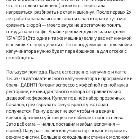
что это только заявлено) и как итог перестала
нагреваться, разбирать не стал и выкинул. После первых 2х
лет работы начала использоваться как вторая и тут смог
сравнить с юрой — моего вкуса не достаточно понять
откуда налит кофе. Крайне рекомендую её или модели
1514,1516 (Это одна и та же машина) если у вас нет никакой
и не можете определиться. По поводу минусов, для мойки
капучинатора нужно будет пара ёршиков, а для отсека с
водой щётка.
Пользуем полгода. Пьем, естественно, капучино и латте
т.к. из-за автоматического капучиннатора и программ её и
брали. ДАВИТ! Готовит эспрессо с кофейной пенкой как в
ресторане, не ожидал такого напора от сравнительно
дешевой кофеварки. Купили под неё набор прозрачных
бокалов, грех скрывать такую красоту, которая
получается. Пенку делает не вот чтобы «на века» в
кремообразную субстанцию не взбивает, просто пенка.
Зато всё сама — налил, поставил и забыл, вспомнил —
выпил). Пару раз глючил капучиннатор, помог исправить
режим очистки. Больше в холодильник стакан с молоком