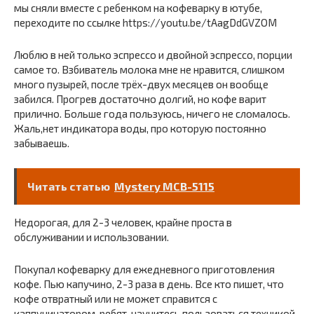
мы сняли вместе с ребенком на кофеварку в ютубе,
переходите по ссылке https://youtu.be/tAagDdGVZOM
Люблю в ней только эспрессо и двойной эспрессо, порции
самое то. Взбиватель молока мне не нравится, слишком
много пузырей, после трёх-двух месяцев он вообще
забился. Прогрев достаточно долгий, но кофе варит
прилично. Больше года пользуюсь, ничего не сломалось.
Жаль,нет индикатора воды, про которую постоянно
забываешь.
Читать статью
Mystery MCB-5115
Недорогая, для 2-3 человек, крайне проста в
обслуживании и использовании.
Покупал кофеварку для ежедневного приготовления
кофе. Пью капучино, 2-3 раза в день. Все кто пишет, что
кофе отвратный или не может справится с
каппучинатором, ребят, научитесь пользоваться техникой