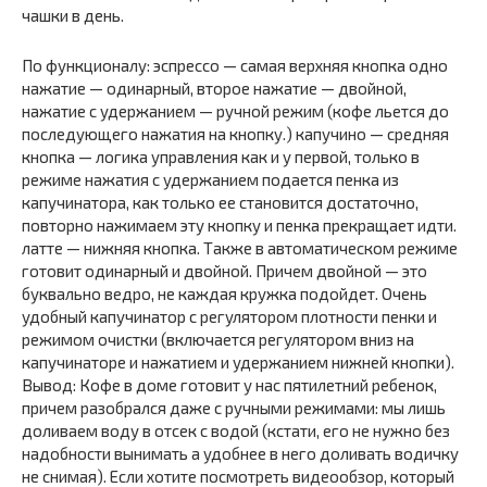
чашки в день.
По функционалу: эспрессо — самая верхняя кнопка одно
нажатие — одинарный, второе нажатие — двойной,
нажатие с удержанием — ручной режим (кофе льется до
последующего нажатия на кнопку.) капучино — средняя
кнопка — логика управления как и у первой, только в
режиме нажатия с удержанием подается пенка из
капучинатора, как только ее становится достаточно,
повторно нажимаем эту кнопку и пенка прекращает идти.
латте — нижняя кнопка. Также в автоматическом режиме
готовит одинарный и двойной. Причем двойной — это
буквально ведро, не каждая кружка подойдет. Очень
удобный капучинатор с регулятором плотности пенки и
режимом очистки (включается регулятором вниз на
капучинаторе и нажатием и удержанием нижней кнопки).
Вывод: Кофе в доме готовит у нас пятилетний ребенок,
причем разобрался даже с ручными режимами: мы лишь
доливаем воду в отсек с водой (кстати, его не нужно без
надобности вынимать а удобнее в него доливать водичку
не снимая). Если хотите посмотреть видеообзор, который