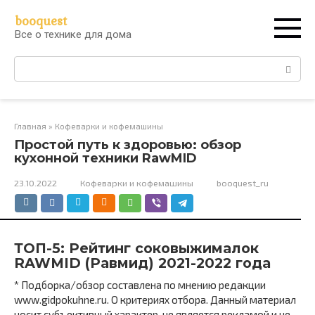
Перейти
booquest
к
Все о технике для дома
контенту
Поиск:
Главная
»
Кофеварки и кофемашины
Простой путь к здоровью: обзор
кухонной техники RawMID
23.10.2022
Кофеварки и кофемашины
booquest_ru
ТОП-5: Рейтинг соковыжималок
RAWMID (Равмид) 2021-2022 года
* Подборка/обзор составлена по мнению редакции
www.gidpokuhne.ru. О критериях отбора. Данный материал
носит субъективный характер, не является рекламой и не