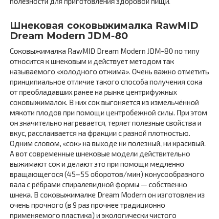
полезности для приготовления здоровой пищи.
Шнековая соковыжималка RawMID
Dream Modern JDM-80
Соковыжималка RawMID Dream Modern JDM-80 по типу
относится к шнековым и действует методом так
называемого «холодного отжима». Очень важно отметить
принципиальное отличие такого способа получения сока
от преобладавших ранее на рынке центрифужных
соковыжималок. В них сок выгоняется из измельчённой
мякоти плодов при помощи центробежной силы. При этом
он значительно нагревается, теряет полезные свойства и
вкус, расслаивается на фракции с разной плотностью.
Одним словом, «сок» на выходе ни полезный, ни красивый.
А вот современные шнековые модели действительно
выжимают сок и делают это при помощи медленно
вращающегося (45–55 оборотов/мин) конусообразного
вала с рёбрами спиралевидной формы — собственно
шнека. В соковыжималке Dream Modern он изготовлен из
очень прочного (в 9 раз прочнее традиционно
применяемого пластика) и экологически чистого