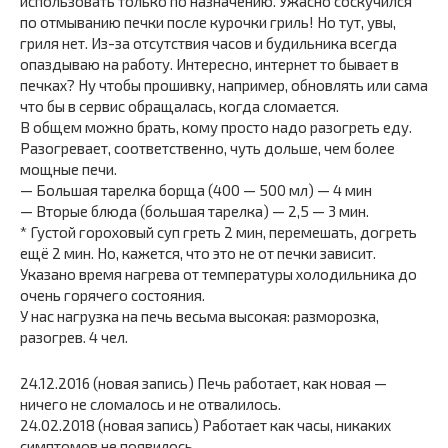
использовать только по назначению. Ужасно соскучился
по отмыванию печки после курочки гриль! Но тут, увы,
гриля нет. Из-за отсутствия часов и будильника всегда
опаздываю на работу. Интересно, интернет то бывает в
печках? Ну чтобы прошивку, например, обновлять или сама
что бы в сервис обращалась, когда сломается.
В общем можно брать, кому просто надо разогреть еду.
Разогревает, соответственно, чуть дольше, чем более
мощные печи.
— Большая тарелка борща (400 — 500 мл) — 4 мин
— Вторые блюда (большая тарелка) — 2,5 — 3 мин.
* Густой гороховый суп греть 2 мин, перемешать, догреть
ещё 2 мин. Но, кажется, что это не от печки зависит.
Указано время нагрева от температуры холодильника до
очень горячего состояния.
У нас нагрузка на печь весьма высокая: разморозка,
разогрев. 4 чел.
24.12.2016 (новая запись) Печь работает, как новая —
ничего не сломалось и не отвалилось.
24.02.2018 (новая запись) Работает как часы, никаких
симптомов не появилось.