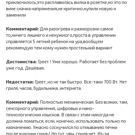
приключилось,это расплавилась вилка в розетке,но это по
вине скачка напряжения,не критично,купили новую и
заменили
Комментарий:
Для разогрева и разморозки самое
то,ничего лишнего и ненужного,проста в управлении
справляется 5 летний ребенок на ура,вообщем
рекомендую тем кому нужен простенький вариант
Достоинства:
Греет ! Уже хорошо. Работает без проблем
уже год. Дешёвая.
Недостатки:
Греет, но не так быстро. Все-таки 700 Вт. Нет
гриля, часов, будильника, интернета.
Комментарий:
Полностью механическая. Без всяких, там,
сенсорного управления, цифровых и нано-
технологических изысков. В связи с этим никогда не
должна ломаться, если, конечно, использовать только по
назначению. Ужасно соскучился по отмыванию печки
после курочки гриль! Но тут, увы, гриля нет. Из-за