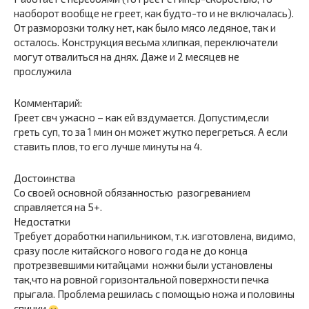
наоборот вообще не греет, как будто-то и не включалась).
От разморозки толку нет, как было мясо ледяное, так и
осталось. Конструкция весьма хлипкая, переключатели
могут отвалиться на днях. Даже и 2 месяцев не
прослужила
Комментарий:
Греет свч ужасно – как ей вздумается. Допустим,если
греть суп, то за 1 мин он может жутко перегреться. А если
ставить плов, то его лучше минуты на 4.
Достоинства
Со своей основной обязанностью  разогреванием 
справляется на 5+.
Недостатки
Требует доработки напильником, т.к. изготовлена, видимо,
сразу после китайского нового года не до конца
протрезвевшими китайцами  ножки были установлены
так,что на ровной горизонтальной поверхности печка
прыгала. Проблема решилась с помощью ножа и половины
спички