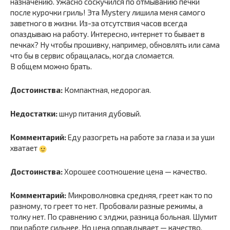
назначению. Ужасно соскучился по отмыванию печки
после курочки гриль! Эта Mystery лишила меня самого
заветного в жизни. Из-за отсутствия часов всегда
опаздываю на работу. Интересно, интернет то бывает в
печках? Ну чтобы прошивку, например, обновлять или сама
что бы в сервис обращалась, когда сломается.
В общем можно брать.
Достоинства:
Компактная, недорогая.
Недостатки:
шнур питания дубовый.
Комментарий:
Еду разогреть на работе за глаза и за уши
хватает
Достоинства:
Хорошее соотношение цена — качество.
Комментарий:
Микроволновка средняя, греет как то по
разному, то греет то нет. Пробовали разные режимы, а
толку нет. По сравнению с элджи, разница больная. Шумит
при работе сильнее. Но цена оправдывает — качество.