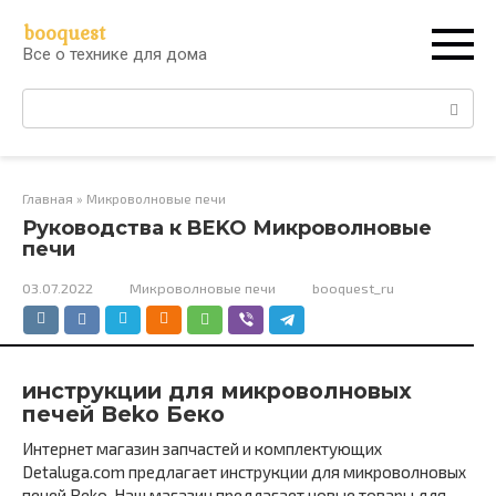
Перейти
booquest
к
Все о технике для дома
контенту
Поиск:
Главная
»
Микроволновые печи
Руководства к BEKO Микроволновые
печи
03.07.2022
Микроволновые печи
booquest_ru
инструкции для микроволновых
печей Beko Беко
Интернет магазин запчастей и комплектующих
Detaluga.com предлагает инструкции для микроволновых
печей Beko. Наш магазин предлагает новые товары для