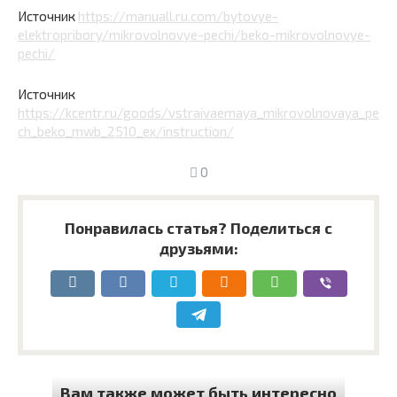
Источник
https://manuall.ru.com/bytovye-
elektropribory/mikrovolnovye-pechi/beko-mikrovolnovye-
pechi/
Источник
https://kcentr.ru/goods/vstraivaemaya_mikrovolnovaya_pe
ch_beko_mwb_2510_ex/instruction/
0
Понравилась статья? Поделиться с
друзьями:
Вам также может быть интересно