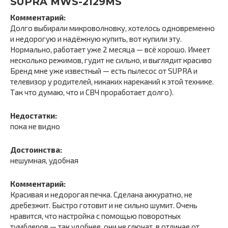
SUPRA MWS-2129MS
Комментарий:
Долго выбирали микроволновку, хотелось одновременно
и недорогую и надёжную купить, вот купили эту.
Нормально, работает уже 2 месяца — всё хорошо. Имеет
несколько режимов, гудит не сильно, и выглядит красиво
Бренд мне уже известный — есть пылесос от SUPRA и
телевизор у родителей, никаких нареканий к этой технике.
Так что думаю, что и СВЧ проработает долго).
Недостатки:
пока не видно
Достоинства:
нешумная, удобная
Комментарий:
Красивая и недорогая печка. Сделана аккуратно, не
дребезжит. Быстро готовит и не сильно шумит. Очень
нравится, что настройка с помощью поворотных
тумблеров — так удобнее, они не глючат, в отличае от