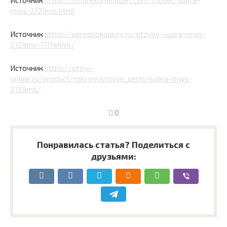
mws-2129ms.html
Источник
https://peredpokupkoy.ru/otzyvy-supra-mws-
2129ms-11114444/
Источник
https://otzivi-
online.ru/product/mikrovolnovye_pechi/supra-mws-
2129ms/
0
Понравилась статья? Поделиться с
друзьями: