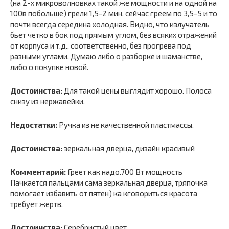
(на 2-х микроволновках такой же мощности и на одной на
100в побольше) грели 1,5-2 мин. сейчас греем по 3,5-5 и то
почти всегда середина холодная. Видно, что излучатель
бьет четко в бок под прямым углом, без всяких отражений
от корпуса и т.д., соответственно, без прогрева под
разными углами. Думаю либо о разборке и шаманстве,
либо о покупке новой.
Достоинства:
Для такой цены выглядит хорошо. Полоса
снизу из нержавейки.
Недостатки:
Ручка из не качественной пластмассы.
Достоинства:
зеркальная дверца, дизайн красивый
Комментарий:
Греет как надо.700 Вт мощность
Пачкается пальцами сама зеркальная дверца, тряпочка
помогает избавить от пятен) ка кговориться красота
требует жертв.
Достоинства:
Серебристый цвет.