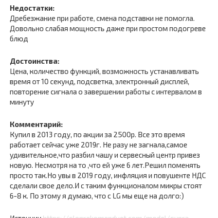
Недостатки:
Дребезжание при работе, смена подставки не помогла.
Довольно слабая мощность даже при простом подогреве
блюд
Достоинства:
Цена, количество функций, возможность устанавливать
время от 10 секунд, подсветка, электронный дисплей,
повторение сигнала о завершении работы с интервалом в
минуту
Комментарий:
Купил в 2013 году, по акции за 2500р. Все это время
работает сейчас уже 2019г. Не разу не загнала,самое
удивительное,что разбил чашу и сервесный центр привез
новую. Несмотря на то ,что ей уже 6 лет.Решил поменять
просто так.Но увы в 2019 году, инфляция и повушенте НДС
сделали свое дело.И с таким функционалом микры стоят
6-8 к. По этому я думаю, что с LG мы еще на долго:)
Источник
https://slonrekomenduet.com/model/supra-