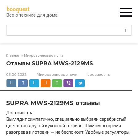
Перейти
booquest
к
Все о технике для дома
контенту
Поиск:
Главная
»
Микроволновые печи
Отзывы SUPRA MWS-2129MS
05.06.2022
Микроволновые печи
booquest_ru
SUPRA MWS-2129MS отзывы
Достоинства
Выглядит симпатично, специально выбрали серебристый
цвет в тон другой кухонной технике. Шумом во время
разогрева и готовки — не беспокоит. Удобные регуляторы.