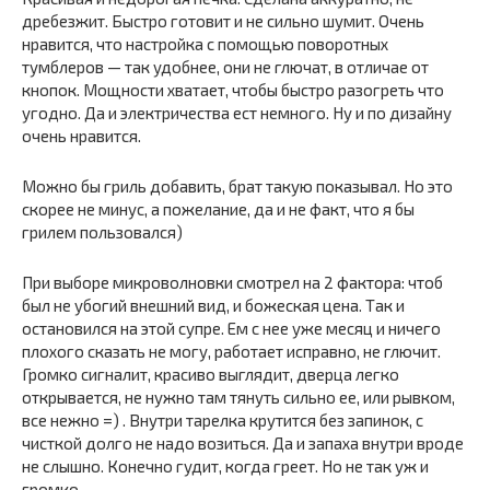
дребезжит. Быстро готовит и не сильно шумит. Очень
нравится, что настройка с помощью поворотных
тумблеров — так удобнее, они не глючат, в отличае от
кнопок. Мощности хватает, чтобы быстро разогреть что
угодно. Да и электричества ест немного. Ну и по дизайну
очень нравится.
Можно бы гриль добавить, брат такую показывал. Но это
скорее не минус, а пожелание, да и не факт, что я бы
грилем пользовался)
При выборе микроволновки смотрел на 2 фактора: чтоб
был не убогий внешний вид, и божеская цена. Так и
остановился на этой супре. Ем с нее уже месяц и ничего
плохого сказать не могу, работает исправно, не глючит.
Громко сигналит, красиво выглядит, дверца легко
открывается, не нужно там тянуть сильно ее, или рывком,
все нежно =) . Внутри тарелка крутится без запинок, с
чисткой долго не надо возиться. Да и запаха внутри вроде
не слышно. Конечно гудит, когда греет. Но не так уж и
громко.