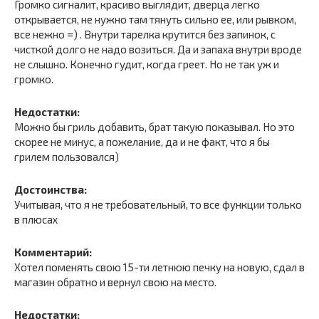
Громко сигналит, красиво выглядит, дверца легко
открывается, не нужно там тянуть сильно ее, или рывком,
все нежно =) . Внутри тарелка крутится без запинок, с
чисткой долго не надо возиться. Да и запаха внутри вроде
не слышно. Конечно гудит, когда греет. Но не так уж и
громко.
Недостатки:
Можно бы гриль добавить, брат такую показывал. Но это
скорее не минус, а пожелание, да и не факт, что я бы
грилем пользовался)
Достоинства:
Учитывая, что я не требовательный, то все функции только
в плюсах
Комментарий:
Хотел поменять свою 15-ти летнюю печку на новую, сдал в
магазин обратно и вернул свою на место.
Недостатки: