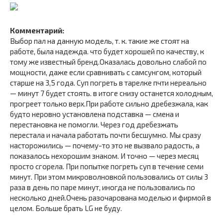
Комментарий:
Выбор пал на данную модель, т. к. такие же стоят на
работе, была надежда. что будет хорошей по качеству, к
тому же известный бренд.Оказалась довольно слабой по
мощности, даже если сравнивать с самсунгом, который
старше на 3,5 года. Суп погреть в тарелке пчти нереально
— минут 7 будет стоять. в итоге снизу останется холодным,
прогреет только верх.При работе сильно дребезжала, как
будто неровно установлена подставка — смена и
перестановка не помогли. Через год дребезжать
перестала и начала работать почти бесшумно. Мы сразу
насторожились — почему-то это не вызвало радость, а
показалось нехорошим знаком. И точно — через месяц
просто сгорела. При попытке погреть суп в течение семи
минут. При этом микроволновкой пользовались от силы 3
раза в день по паре минут, иногда не пользовались по
несколько дней.Очень разочарована моделью и фирмой в
целом. Больше брать LG не буду.