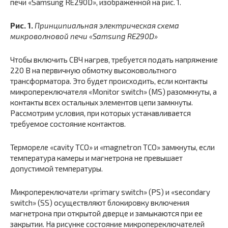
печи «Samsung RE290D», изображенной на рис. 1.
Рис. 1.
Принципиальная электрическая схема
микроволновой печи «Samsung RE290D»
Чтобы включить СВЧ нагрев, требуется подать напряжение
220 В на первичную обмотку высоковольтного
трансформатора. Это будет происходить, если контакты
микропереключателя «Monitor switch» (MS) разомкнуты, а
контакты всех остальных элементов цепи замкнуты.
Рассмотрим условия, при которых устанавливается
требуемое состояние контактов.
Термореле «cavity TCO» и «magnetron TCO» замкнуты, если
температура камеры и магнетрона не превышает
допустимой температуры.
Микропереключатели «primary switch» (PS) и «secondary
switch» (SS) осуществляют блокировку включения
магнетрона при открытой дверце и замыкаются при ее
закрытии. На рисунке состояние микропереключателей