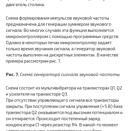
двигатель столика.
Схема формирования импульсов звуковой частоты
предназначена для генерации зуммером звукового
сигнала. Во многих случаях эта функция выполняется
микроконтроллером с помощью программных средств.
Однако в некоторых печах микроконтроллер задает
только время звучания сигнала, а генератор звуковой
частоты выполнен на дискретных элементах. В качестве
примера рассмотрим рис. 7.
Рис. 7.
Схема генератора сигнала звуковой частоты
Схема состоит из мультивибратора на транзисторах Q1, Q2
и усилителя на транзисторе Q3.
При отсутствии управляющего сигнала все транзисторы
закрыты. При поступлении сигнала управления (+5 В) база
транзистора Q2 оказывается под высоким потенциалом и
он отпирается. Происходит постепенный заряд
конденсатора С1 через резистор R4. В какой-то момент
напряжение на нем, а соответственно, и на базе