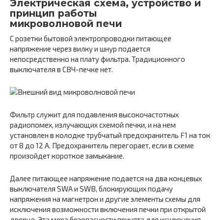
Электрическая схема, устройство и
принцип работы
микроволновой печи
С розетки бытовой электропроводки питающее
напряжение через вилку и шнур подается
непосредственно на плату фильтра. Традиционного
выключателя в СВЧ-печке нет.
Фильтр служит для подавления высокочастотных
радиопомех, излучающих схемой печки, и на нем
установлен в колодке трубчатый предохранитель F1 на ток
от 8 до 12 А. Предохранитель перегорает, если в схеме
произойдет короткое замыкание.
Далее питающее напряжение подается на два концевых
выключателя SWA и SWB, блокирующих подачу
напряжения на магнетрон и другие элементы схемы для
исключения возможности включения печки при открытой
дверце. Эта мера безопасности принята для исключения