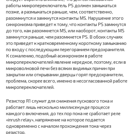
работы микропереключатель PS должен замыкаться
позже, а размыкаться раньше, чем, соответственно,
разомкнутся и замкнутся контакты MS. Нарушение этого
синхронизма приведет к тому, что контакты PS замкнутся
до того, как разомкнется MS, или наоборот, контакты MS
замкнутся раньше, чем разомкнется PS. В обоих случаях
это приведет к кратковременному короткому замыканию
по входу с последующим перегоранием предохранителя.
К сожалению, подобный асинхронизм в работе
микропереключателей явление нередкое, поэтому, если в
микроволновой печи без всяких видимых причин при
закрытии или открывании дверцы горят предохранители,
проблема, скорее всего, именно в несогласованной работе
микропереключателей.
Резистор R1 служит для снижения пускового тока и
работает лишь несколько миллисекунде процессе
каждого включения, до тех пор пока не сработает реле
«inrush relay», напряжение на которое подается
одновременно с началом прохождения тока через
резистор.