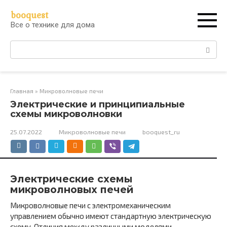
Перейти
booquest
к
Все о технике для дома
контенту
Поиск:
Главная
»
Микроволновые печи
Электрические и принципиальные
схемы микроволновки
25.07.2022
Микроволновые печи
booquest_ru
Электрические схемы
микроволновых печей
Микроволновые печи с электромеханическим
управлением обычно имеют стандартную электрическую
схему. Отличия между различными моделями