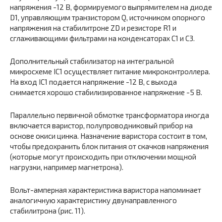
напряжения -12 В, формируемого выпрямителем на диоде
D1, управляющим транзистором Q, источником опорного
напряжения на стабилитроне ZD и резисторе R1 и
сглаживающими фильтрами на конденсаторах С1 и С3.
Дополнительный стабилизатор на интегральной
микросхеме IC1 осуществляет питание микроконтроллера.
На вход IC1 подается напряжение -12 В, с выхода
снимается хорошо стабилизированное напряжение -5 В.
Параллельно первичной обмотке трансформатора иногда
включается варистор, полупроводниковый прибор на
основе окиси цинка. Назначение варистора состоит в том,
чтобы предохранить блок питания от скачков напряжения
(которые могут происходить при отключении мощной
нагрузки, например магнетрона).
Вольт-амперная характеристика варистора напоминает
аналогичную характеристику двунаправленного
стабилитрона (рис. 11).