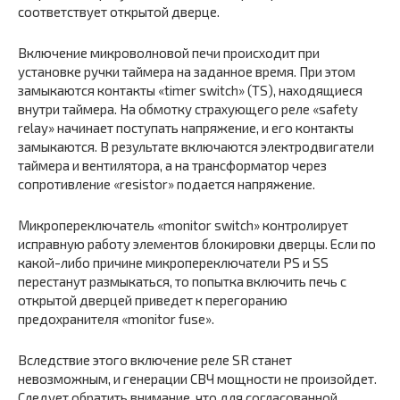
соответствует открытой дверце.
Включение микроволновой печи происходит при
установке ручки таймера на заданное время. При этом
замыкаются контакты «timer switch» (TS), находящиеся
внутри таймера. На обмотку страхующего реле «safety
relay» начинает поступать напряжение, и его контакты
замыкаются. В результате включаются электродвигатели
таймера и вентилятора, а на трансформатор через
сопротивление «resistor» подается напряжение.
Микропереключатель «monitor switch» контролирует
исправную работу элементов блокировки дверцы. Если по
какой-либо причине микропереключатели PS и SS
перестанут размыкаться, то попытка включить печь с
открытой дверцей приведет к перегоранию
предохранителя «monitor fuse».
Вследствие этого включение реле SR станет
невозможным, и генерации СВЧ мощности не произойдет.
Следует обратить внимание, что для согласованной