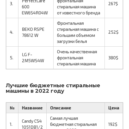
PerfectCare
фронтальная
3.
267$
600
стиральная машина
EW6S4R04W
от известного бренда
Фронтальная
BEKO RSPE
стиральная машина с
4.
252$
78612 W
большим объемом
загрузки белья
Очень качественная
LG F-
5.
фронтальная
380$
2M5WS4W
стиральная машина
Лучшие бюджетные стиральные
машины в 2022 году
№
Название
Описание
Цена
Самая лучшая
Candy CS4
1.
бюджетная стиральная
192$
1051DB1/2