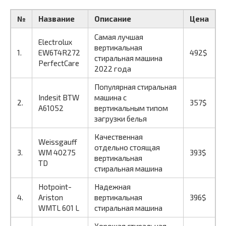
№
Название
Описание
Цена
Самая лучшая
Electrolux
вертикальная
1.
EW6T4R272
492$
стиральная машина
PerfectCare
2022 года
Популярная стиральная
Indesit BTW
машина с
2.
357$
A61052
вертикальным типом
загрузки белья
Качественная
Weissgauff
отдельно стоящая
3.
WM 40275
393$
вертикальная
TD
стиральная машина
Hotpoint-
Надежная
4.
Ariston
вертикальная
396$
WMTL 601 L
стиральная машина
Хорошая стиральная