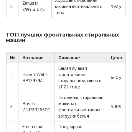
Zanussi
5.
машина вертикального
492$
ZWY 61025
типа
ТОП лучших фронтальных стиральных
машин
№
Название
Описание
Цена
Самая лучшая
Haier HW60-
фронтальная
1.
640$
BP12959A
стиральная машина в
2022 году
Надежная стиральная
Bosch
машина с
2.
400$
WLP20265OE
фронтальным типом
загрузки белья
Electrolux
Популярная