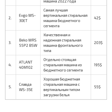
машина 2022 года
Самая лучшая
Evgo WS-
вертикальная стиральная
2.
42$
30ET
машина бюджетного
сегмента
Качественная и
Beko WRS
надежная стиральная
3.
203$
55P2 BSW
машина фронтального
типа
Отдельно стоящая
ATLANT
4.
стиральная машина из
195$
40М102
бюджетного сегмента
Хорошая бюджетная
Славда
стиральная машина с
5.
55$
WS-35E
вертикальным типом
загрузки белья