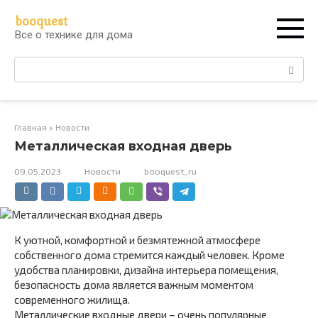
Перейти
booquest
к
Все о технике для дома
контенту
Поиск:
Главная
»
Новости
Металлическая входная дверь
09.05.2023
Новости
booquest_ru
К уютной, комфортной и безмятежной атмосфере
собственного дома стремится каждый человек. Кроме
удобства планировки, дизайна интерьера помещения,
безопасность дома является важным моментом
современного жилища.
Металлические входные двери – очень популярные