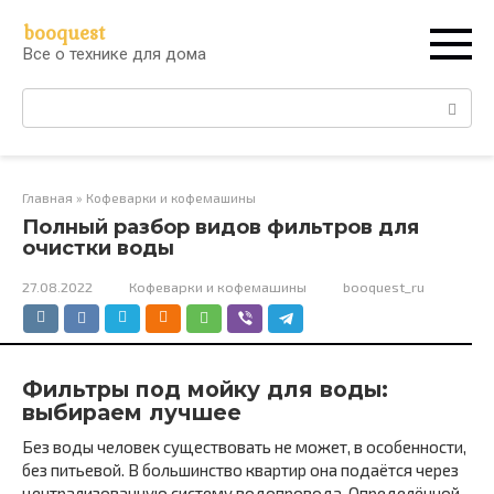
Перейти
booquest
к
Все о технике для дома
контенту
Поиск:
Главная
»
Кофеварки и кофемашины
Полный разбор видов фильтров для
очистки воды
27.08.2022
Кофеварки и кофемашины
booquest_ru
Фильтры под мойку для воды:
выбираем лучшее
Без воды человек существовать не может, в особенности,
без питьевой. В большинство квартир она подаётся через
централизованную систему водопровода. Определённой