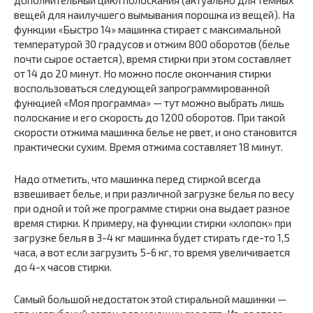
дополнительный цикл полоскания (актуально для темных
вещей для наилучшего вымывания порошка из вещей). На
функции «Быстро 14» машинка стирает с максимальной
температурой 30 градусов и отжим 800 оборотов (белье
почти сырое остается), время стирки при этом составляет
от 14 до 20 минут. Но можно после окончания стирки
воспользоваться следующей запрограммированной
функцией «Моя программа» — тут можно выбрать лишь
полоскание и его скорость до 1200 оборотов. При такой
скорости отжима машинка белье не рвет, и оно становится
практически сухим. Время отжима составляет 18 минут.
Надо отметить, что машинка перед стиркой всегда
взвешивает белье, и при различной загрузке белья по весу
при одной и той же программе стирки она выдает разное
время стирки. К примеру, на функции стирки «хлопок» при
загрузке белья в 3-4 кг машинка будет стирать где-то 1,5
часа, а вот если загрузить 5-6 кг, то время увеличивается
до 4-х часов стирки.
Самый большой недостаток этой стиральной машинки —