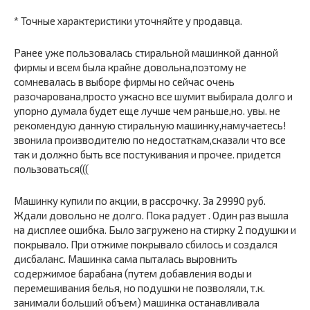
* Точные характеристики уточняйте у продавца.
Ранее уже пользовалась стиральной машинкой данной
фирмы и всем была крайне довольна,поэтому не
сомневалась в выборе фирмы но сейчас очень
разочарована,просто ужасно все шумит выбирала долго и
упорно думала будет еще лучше чем раньше,но. увы. не
рекомендую данную стиральную машинку,намучаетесь!
звонила производителю по недостаткам,сказали что все
так и должно быть все постукивания и прочее. придется
пользоваться(((
Машинку купили по акции, в рассрочку. За 29990 руб.
Ждали довольно не долго. Пока радует . Один раз вышла
на дисплее ошибка. Было загружено на стирку 2 подушки и
покрывало. При отжиме покрывало сбилось и создался
дисбаланс. Машинка сама пыталась выровнить
содержимое барабана (путем добавления воды и
перемешивания белья, но подушки не позволяли, т.к.
занимали больший объем) машинка останавливала