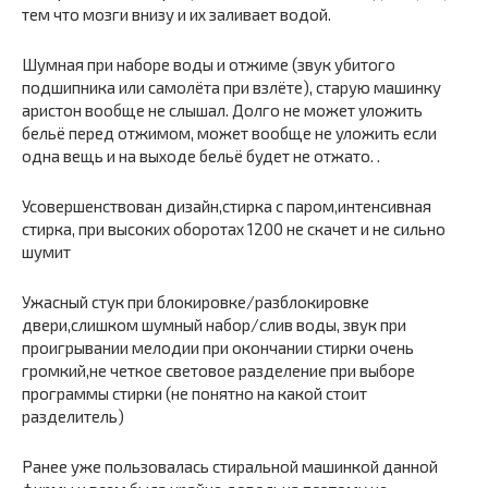
тем что мозги внизу и их заливает водой.
Шумная при наборе воды и отжиме (звук убитого
подшипника или самолёта при взлёте), старую машинку
аристон вообще не слышал. Долго не может уложить
бельё перед отжимом, может вообще не уложить если
одна вещь и на выходе бельё будет не отжато. .
Усовершенствован дизайн,стирка с паром,интенсивная
стирка, при высоких оборотах 1200 не скачет и не сильно
шумит
Ужасный стук при блокировке/разблокировке
двери,слишком шумный набор/слив воды, звук при
проигрывании мелодии при окончании стирки очень
громкий,не четкое световое разделение при выборе
программы стирки (не понятно на какой стоит
разделитель)
Ранее уже пользовалась стиральной машинкой данной