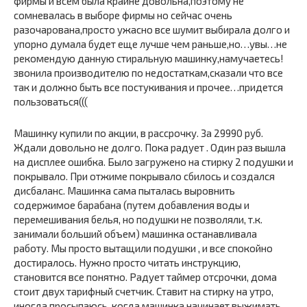
фирмы и всем была крайне довольна,поэтому не
сомневалась в выборе фирмы но сейчас очень
разочарована,просто ужасно все шумит выбирала долго и
упорно думала будет еще лучше чем раньше,но…увы…не
рекомендую данную стиральную машинку,намучаетесь!
звонила производителю по недостаткам,сказали что все
так и должно быть все постукивания и прочее…придется
пользоваться(((
Машинку купили по акции, в рассрочку. За 29990 руб.
Ждали довольно не долго. Пока радует . Один раз вышла
на дисплее ошибка. Было загружено на стирку 2 подушки и
покрывало. При отжиме покрывало сбилось и создался
дисбаланс. Машинка сама пыталась выровнить
содержимое барабана (путем добавления воды и
перемешивания белья, но подушки не позволяли, т.к.
занимали больший объем) машинка останавливала
работу. Мы просто вытащили подушки , и все спокойно
достиралось. Нужно просто читать инструкцию,
становится все понятно. Радует таймер отсрочки, дома
стоит двух тарифный счетчик. Ставит на стирку на утро,
иногда просыпаюсь, когда машинка начинает выжимать,