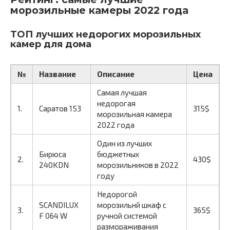
морозильные камеры 2022 года
ТОП лучших недорогих морозильных
камер для дома
№
Название
Описание
Цена
Самая лучшая
недорогая
1.
Саратов 153
315$
морозильная камера
2022 года
Один из лучших
Бирюса
бюджетных
2.
430$
240KDN
морозильников в 2022
году
Недорогой
SCANDILUX
морозильнй шкаф с
3.
365$
F 064 W
ручной системой
размораживания