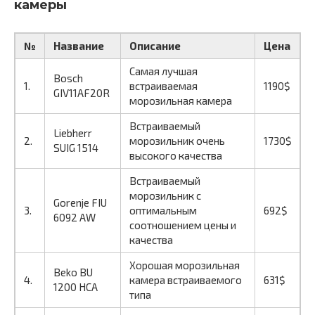
камеры
№
Название
Описание
Цена
Самая лучшая
Bosch
1.
встраиваемая
1190$
GIV11AF20R
морозильная камера
Встраиваемый
Liebherr
2.
морозильник очень
1730$
SUIG 1514
высокого качества
Встраиваемый
морозильник с
Gorenje FIU
3.
оптимальным
692$
6092 AW
соотношением цены и
качества
Хорошая морозильная
Beko BU
4.
камера встраиваемого
631$
1200 HCA
типа