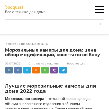
Перейти
booquest
к
Все о технике для дома
контенту
Поиск:
Главная
»
Стиральные машины
Морозильные камеры для дома: цена
обзор модификаций, советы по выбору
02.07.2022
Стиральные машины
booquest_ru
Лучшие морозильные камеры для
дома 2022 года
Морозильная камера
— отличный вариант, когда
объема аналогичного отделения в обычном
холодильнике недостаточно. Такая техника обычно