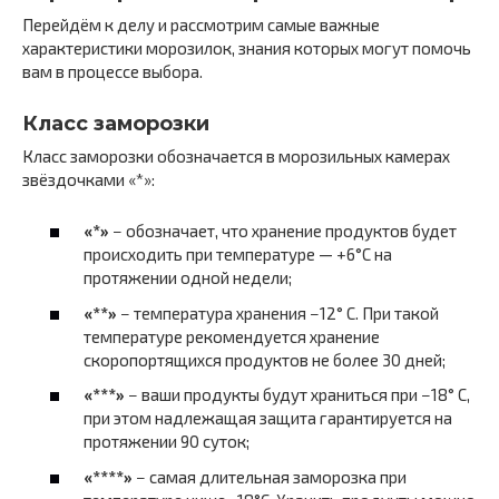
Перейдём к делу и рассмотрим самые важные
характеристики морозилок, знания которых могут помочь
вам в процессе выбора.
Класс заморозки
Класс заморозки обозначается в морозильных камерах
звёздочками «*»:
«*»
− обозначает, что хранение продуктов будет
происходить при температуре — +6°С на
протяжении одной недели;
«**»
− температура хранения −12° С. При такой
температуре рекомендуется хранение
скоропортящихся продуктов не более 30 дней;
«***»
− ваши продукты будут храниться при −18° С,
при этом надлежащая защита гарантируется на
протяжении 90 суток;
«****»
− самая длительная заморозка при