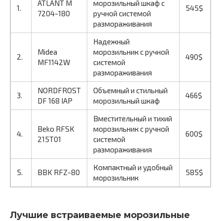
ATLANT М
морозильный шкаф с
1.
545$
7204-180
ручной системой
размораживания
Надежный
Midea
морозильник с ручной
2.
490$
MF1142W
системой
размораживания
NORDFROST
Объемный и стильный
3.
466$
DF 168 IAP
морозильный шкаф
Вместительный и тихий
Beko RFSK
морозильник с ручной
4.
600$
215T01
системой
размораживания
Компактный и удобный
5.
BBK RFZ-80
585$
морозильник
Лучшие встраиваемые морозильные