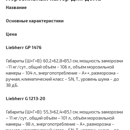
Название
Основные характеристики
Цена
Liebherr
GP 1476
Габариты (Ш×Г×В): 60,2×62,8×85,1 см, мощность заморозки
−11 кг/сут., общий объём − 106 л., объём морозильной
камеры − 104 л., энергопотребление − А++, разморозка −
ручная, климатический класс − SN, T., уровень шума − до
38 дБ.
Liebherr G 1213-20
Габариты (Ш×Г×В): 55,3×62,4×85,1 см, мощность заморозки
– 11 кг/сут., общий объём – 101 л., объём морозильной
камеры − 98 л., энергопотребление − А+, разморозка −