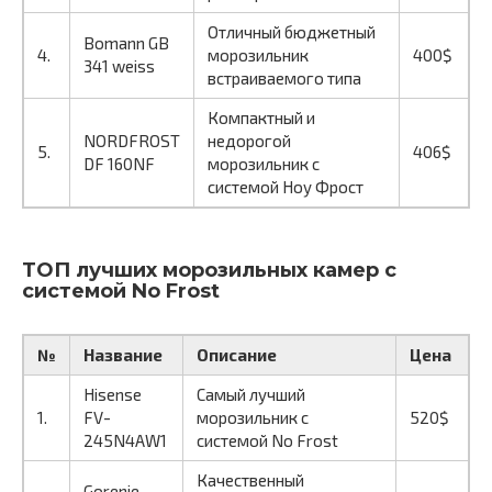
Отличный бюджетный
Bomann GB
4.
морозильник
400$
341 weiss
встраиваемого типа
Компактный и
NORDFROST
недорогой
5.
406$
DF 160NF
морозильник с
системой Ноу Фрост
ТОП лучших морозильных камер с
системой No Frost
№
Название
Описание
Цена
Hisense
Самый лучший
1.
FV-
морозильник с
520$
245N4AW1
системой No Frost
Качественный
Gorenje