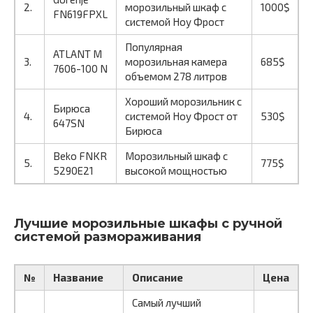
2.
морозильный шкаф с
1000$
FN619FPXL
системой Ноу Фрост
Популярная
ATLANT M
3.
морозильная камера
685$
7606-100 N
объемом 278 литров
Хороший морозильник с
Бирюса
4.
системой Ноу Фрост от
530$
647SN
Бирюса
Beko FNKR
Морозильный шкаф с
5.
775$
5290E21
высокой мощностью
Лучшие морозильные шкафы с ручной
системой размораживания
№
Название
Описание
Цена
Самый лучший