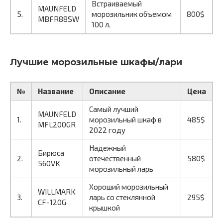
Встраиваемый
MAUNFELD
5.
морозильник объемом
800$
MBFR88SW
100 л.
Лучшие морозильные шкафы/лари
№
Название
Описание
Цена
Самый лучший
MAUNFELD
1.
морозильный шкаф в
485$
MFL200GR
2022 году
Надежный
Бирюса
2.
отечественный
580$
560VK
морозильный ларь
Хороший морозильный
WILLMARK
3.
ларь со стеклянной
295$
CF-120G
крышкой