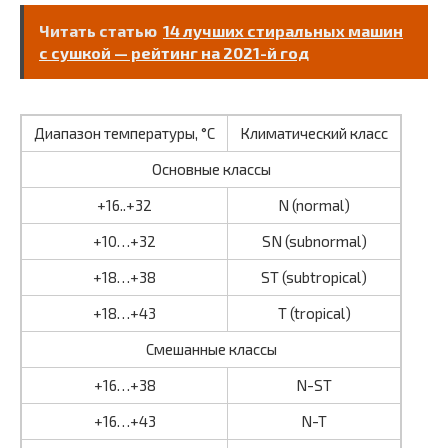
Читать статью
14 лучших стиральных машин
с сушкой — рейтинг на 2021-й год
Диапазон температуры, °С
Климатический класс
Основные классы
+16..+32
N (normal)
+10…+32
SN (subnormal)
+18…+38
ST (subtropical)
+18…+43
T (tropical)
Смешанные классы
+16…+38
N-ST
+16…+43
N-T