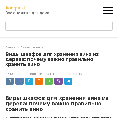
Перейти
booquest
к
Все о технике для дома
контенту
Поиск:
Главная
»
Винные шкафы
Виды шкафов для хранения вина из
дерева: почему важно правильно
хранить вино
07.10.2022
Винные шкафы
booquest_ru
Виды шкафов для хранения вина из
дерева: почему важно правильно
хранить вино
Хранение вина для ценителей этого напитка – целая наука.