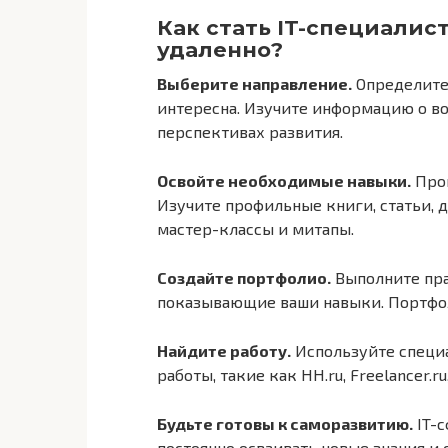
Как стать IT-специалис
удаленно?
Выберите направление.
Определитес
интересна. Изучите информацию о во
перспективах развития.
Освойте необходимые навыки.
Прой
Изучите профильные книги, статьи, 
мастер-классы и митапы.
Создайте портфолио.
Выполните пра
показывающие ваши навыки. Портфол
Найдите работу.
Используйте специ
работы, такие как HH.ru, Freelancer.r
Будьте готовы к саморазвитию.
IT-с
постоянно осваивать новые знания и