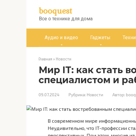
Перейти
booquest
к
контенту
Все о технике для дома
Аудио и видео
Гаджеты
Техни
Главная
»
Новости
Мир IT: как стать 
специалистом и ра
09.07.2024
Рубрика:
Новости
Автор:
booq
В современном мире информационны
Неудивительно, что IT-профессии ст
перспективных. При этом, многие из 