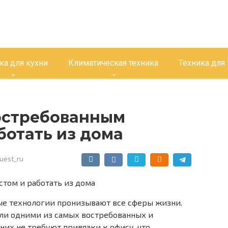
ка для кухни
Климатическая техника
Техника для
востребованным
ботать из дома
uest_ru
е технологии пронизывают все сферы жизни.
али одними из самых востребованных и
них не требуют привязки к офису, что