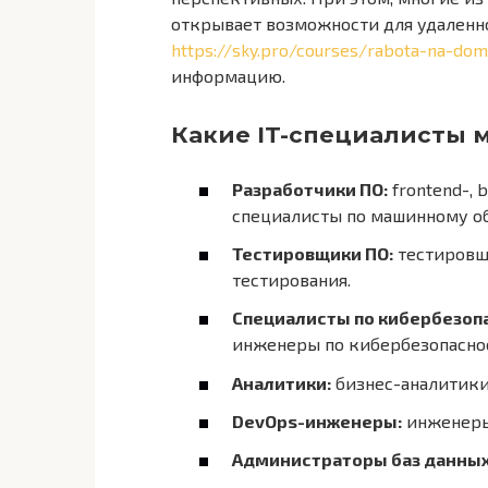
открывает возможности для удаленно
https://sky.pro/courses/rabota-na-do
информацию.
Какие IT-специалисты м
Разработчики ПО:
frontend-, 
специалисты по машинному об
Тестировщики ПО:
тестировщ
тестирования.
Специалисты по кибербезоп
инженеры по кибербезопаснос
Аналитики:
бизнес-аналитики, 
DevOps-инженеры:
инженеры
Администраторы баз данных