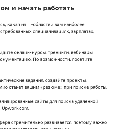
том и начать работать
ь, какая из IT-областей вам наиболее
стребованных специализациях, зарплатах,
дите онлайн-курсы, тренинги, вебинары.
документацию. По возможности, посетите
ктические задания, создайте проекты,
ио станет вашим «резюме» при поиске работы.
ализированные сайты для поиска удаленной
u, Upwork.com.
фера стремительно развивается, поэтому важно
 совершенствовать свои навыки.