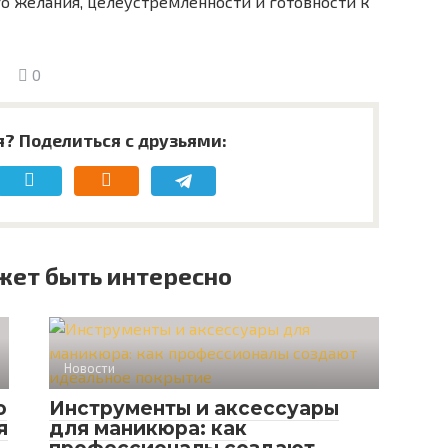
го желания, целеустремленности и готовности к
0
я? Поделиться с друзьями:
жет быть интересно
Новости
ю
Инструменты и аксессуары
я
для маникюра: как