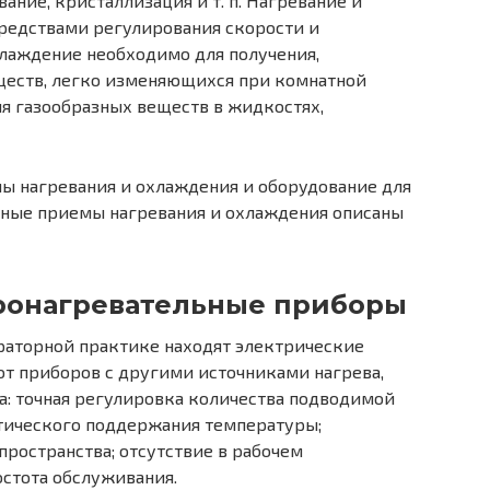
ние, кристаллизация и т. п. Нагревание и
редствами регулирования скорости и
хлаждение необходимо для получения,
ществ, легко изменяющихся при комнатной
ия газообразных веществ в жидкостях,
ы нагревания и охлаждения и оборудование для
ьные приемы нагревания и охлаждения описаны
ронагревательные приборы
раторной практике находят электрические
от приборов с другими источниками нагрева,
 точная регулировка количества подводимой
атического поддержания температуры;
пространства; отсутствие в рабочем
остота обслуживания.