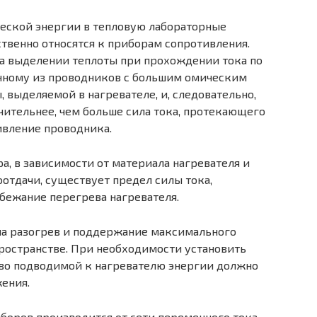
ческой энергии в тепловую лабораторные
венно относятся к приборам сопротивления.
на выделении теплоты при прохождении тока по
нному из проводников с большим омическим
 выделяемой в нагревателе, и, следовательно,
ачительнее, чем больше сила тока, протекающего
ивление проводника.
а, в зависимости от материала нагревателя и
лоотдачи, существует предел силы тока,
бежание перегрева нагревателя.
на разогрев и поддержание максимального
ространстве. При необходимости установить
во подводимой к нагревателю энергии должно
ения.
боров производится от сети переменного тока