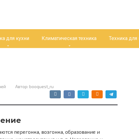
ка для кухни
Климатическая техника
Техника для
чей
Автор:
booquest_ru
дение
ются перегонка, возгонка, образование и