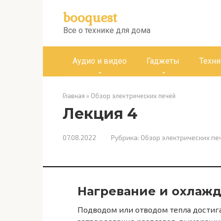
Перейти
booquest
к
контенту
Все о технике для дома
Аудио и видео
Гаджеты
Техни
Главная
»
Обзор электрических печей
Лекция 4
07.08.2022
Рубрика:
Обзор электрических пе
Нагревание и охлаж
Подводом или отводом тепла достига