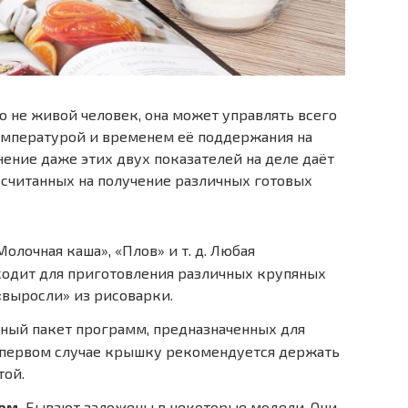
о не живой человек, она может управлять всего
емпературой и временем её поддержания на
ение даже этих двух показателей на деле даёт
ссчитанных на получение различных готовых
«Молочная каша», «Плов» и т. д. Любая
ходит для приготовления различных крупяных
 «выросли» из рисоварки.
ьный пакет программ, предназначенных для
В первом случае крышку рекомендуется держать
той.
ом.
Бывают заложены в некоторые модели. Они