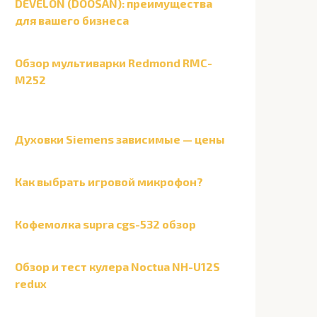
DEVELON (DOOSAN): преимущества
для вашего бизнеса
Обзор мультиварки Redmond RMC-
M252
Духовки Siemens зависимые — цены
Как выбрать игровой микрофон?
Кофемолка supra cgs-532 обзор
Обзор и тест кулера Noctua NH-U12S
redux