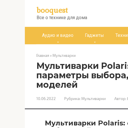
Перейти
booquest
к
контенту
Все о технике для дома
Аудио и видео
Гаджеты
Техни
Главная
»
Мультиварки
Мультиварки Polari
параметры выбора,
моделей
10.06.2022
Рубрика:
Мультиварки
Автор:
Мультиварки Polaris