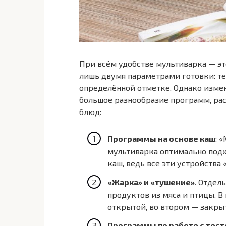
При всём удобстве мультиварка — эт
лишь двумя параметрами готовки: т
определённой отметке. Однако измен
большое разнообразие программ, ра
блюд:
Программы на основе каш
: 
мультиварка оптимально под
каш, ведь все эти устройства
«Жарка» и «тушение»
. Отдел
продуктов из мяса и птицы. 
открытой, во втором — закры
Программы по работе с тест