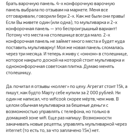
брать варочную панель. 4-х конфорочную варочную
панель выбрала по отзывам на маркете. Меня все
отговаривали, говорили бери 2-х. Как же были они правы!
Если Вы живете один (или одна), то мультиварка и 2-х
конфорочная панель — это беспроигрышный вариант!
Потому что места на столешнице всегда мало. 2-х
конфорочная панель не займет много места и будет куда
поставить мультиварку! Моя же новая панель сломалась
через три месяца. И теперь я живу с «окном» в столешнице,
которое накрыто доской на которой стоит мультиварка и
одноконфорочная советская плитка. Думаю менять
столешницу.
Да. почитал я отзывы «коллег» по цеху. Агрегат стоит 15k, а
пишут, как будто Марту себе купили за 2 000 рублей. Ни
один не написал, что wificook скорее мёртв, чем жив. В
целом обычная мультиварка за бешеные деньги с
возможностью управлять с телефона, но только в
домашней зоне wifi. Еще раз напишу: Возможности
закачивать новые рецепты, управлять мультиваркой через
internet (то есть то, за что заплачено 15к) нет.