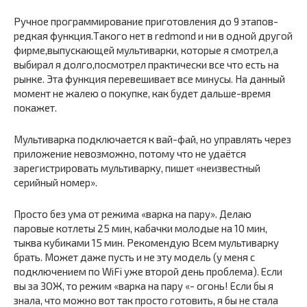
Ручное программирование приготовления до 9 этапов-
редкая функция.Такого нет в redmond и ни в одной другой
фирме,выпускающей мультиварки, которые я смотрел,а
выбирал я долго,посмотрел практически все что есть на
рынке. Эта функция перевешивает все минусы. На данный
момент не жалею о покупке, как будет дальше-время
покажет.
Мультиварка подключается к вай-фай, но управлять через
приложение невозможно, потому что не удаётся
зарегистрировать мультиварку, пишет «неизвестный
серийный номер».
Просто без ума от режима «варка на пару». Делаю
паровые котлеты 25 мин, кабачки молодые на 10 мин,
тыква кубиками 15 мин. Рекомендую Всем мультиварку
брать. Может даже пусть и не эту модель (у меня с
подключением по WiFi уже второй день проблема). Если
вы за ЗОЖ, то режим «варка на пару «- огонь! Если бы я
знала, что можно вот так просто готовить, я бы не стала