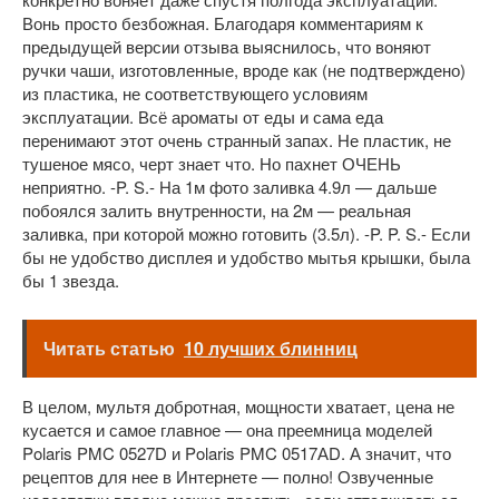
Вонь просто безбожная. Благодаря комментариям к
предыдущей версии отзыва выяснилось, что воняют
ручки чаши, изготовленные, вроде как (не подтверждено)
из пластика, не соответствующего условиям
эксплуатации. Всё ароматы от еды и сама еда
перенимают этот очень странный запах. Не пластик, не
тушеное мясо, черт знает что. Но пахнет ОЧЕНЬ
неприятно. -P. S.- На 1м фото заливка 4.9л — дальше
побоялся залить внутренности, на 2м — реальная
заливка, при которой можно готовить (3.5л). -P. P. S.- Если
бы не удобство дисплея и удобство мытья крышки, была
бы 1 звезда.
Читать статью
10 лучших блинниц
В целом, мультя добротная, мощности хватает, цена не
кусается и самое главное — она преемница моделей
Polaris PMC 0527D и Polaris PMC 0517АD. А значит, что
рецептов для нее в Интернете — полно! Озвученные