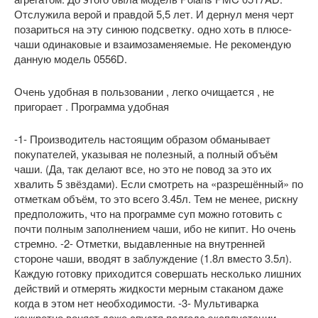
Отслужила верой и правдой 5,5 лет. И дернул меня черт
позариться на эту синюю подсветку. одно хоть в плюсе-
чаши одинаковые и взаимозаменяемые. Не рекомендую
данную модель 0556D.
Очень удобная в пользовании , легко очищается , не
пригорает . Программа удобная
-1- Производитель настоящим образом обманывает
покупателей, указывая не полезный, а полный объём
чаши. (Да, так делают все, но это не повод за это их
хвалить 5 звёздами). Если смотреть на «разрешённый» по
отметкам объём, то это всего 3.45л. Тем не менее, рискну
предположить, что на программе суп можно готовить с
почти полным заполнением чаши, ибо не кипит. Но очень
стремно. -2- Отметки, выдавленные на внутренней
стороне чаши, вводят в заблуждение (1.8л вместо 3.5л).
Каждую готовку приходится совершать несколько лишних
действий и отмерять жидкости мерным стаканом даже
когда в этом нет необходимости. -3- Мультиварка
конкретно воняет даже спустя полгода эксплуатации.