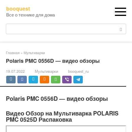
Перейти
booquest
к
Все о технике для дома
контенту
Поиск:
Главная
»
Мультиварки
Polaris PMC 0556D — видео обзоры
19.07.2022
Мультиварки
booquest_ru
Polaris PMC 0556D — видео обзоры
Видео Обзор на Мультиварка POLARIS
PMC 0525D Распаковка