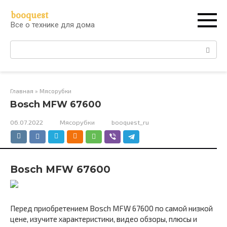
Перейти
booquest
к
Все о технике для дома
контенту
Поиск:
Главная
»
Мясорубки
Bosch MFW 67600
06.07.2022
Мясорубки
booquest_ru
Bosch MFW 67600
Перед приобретением Bosch MFW 67600 по самой низкой
цене, изучите характеристики, видео обзоры, плюсы и