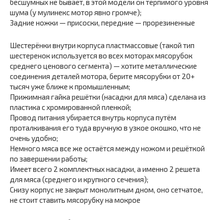
бесшумных не бывает, в этой модели он терпимого уровня
шума (у мулинекс мотор явно громче);
Задние ножки — присоски, передние — прорезиненные
Шестерёнки внутри корпуса пластмассовые (такой тип
шестеренок используется во всех моторах мясорубок
среднего ценового сегмента) — хотите металлические
соединения деталей мотора, берите мясорубки от 20+
тысяч уже ближе к промышленным;
Прижимная гайка решётки (насадки для мяса) сделана из
пластика с хромированной пленкой;
Провод питания убирается внутрь корпуса путём
проталкивания его туда вручную в узкое окошко, что не
очень удобно;
Немного мяса все же остаётся между ножом и решёткой
по завершении работы;
Имеет всего 2 комплектных насадки, а именно 2 решета
для мяса (среднего и крупного сечения);
Снизу корпус не закрыт монолитным дном, оно сетчатое,
не стоит ставить мясорубку на мокрое