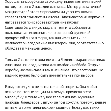
Хорошая мясорубка за свою цену, имеет металлический
лоток, но всего 2 насадки для мяса. Мотор достаточной
мощности работает с приемлемым уровнем шума и
справляется с жилистым мясом. Пластмассовый корпус не
нагревается при работе мотора и не пахнет.
Советовал бы данную модель тем, кто собирается
пользоваться исключительно основной функцией —
прокруткой мяса в фарш, так как имея меньшее
количество насадок и не имея тёрок, она, соответственно,
обладает и меньшей ценой.
Только 2 сеточки в комплекте, а Яндекс в характеристиках
указывал на насадки типа для колбас и кеббаба. Открыл
коробку-искал искал и так и не нашел. Это расстроило. Но
видимо нужно было быть внимательнее при выборе
Взял, потому что не хотел с женой спорить. Она любит
всякие понтовые вещички, к чему и причисляю эту
мясорубку. К тому же у нее талант ломать кухонные
приборы, блендеров 3 штуки за год сожгла, поэтому решил
взять что то металлическое и мощное. Если у вас таких