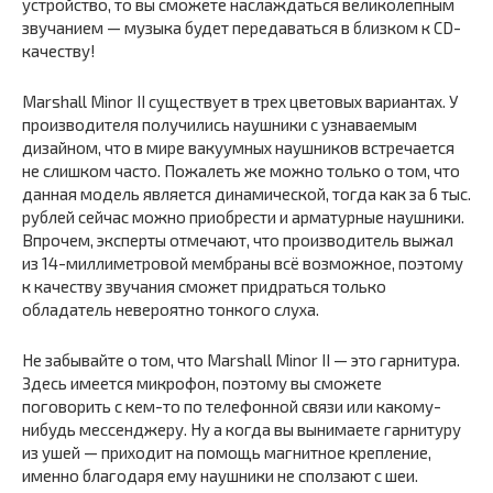
устройство, то вы сможете наслаждаться великолепным
звучанием — музыка будет передаваться в близком к CD-
качеству!
Marshall Minor II существует в трех цветовых вариантах. У
производителя получились наушники с узнаваемым
дизайном, что в мире вакуумных наушников встречается
не слишком часто. Пожалеть же можно только о том, что
данная модель является динамической, тогда как за 6 тыс.
рублей сейчас можно приобрести и арматурные наушники.
Впрочем, эксперты отмечают, что производитель выжал
из 14-миллиметровой мембраны всё возможное, поэтому
к качеству звучания сможет придраться только
обладатель невероятно тонкого слуха.
Не забывайте о том, что Marshall Minor II — это гарнитура.
Здесь имеется микрофон, поэтому вы сможете
поговорить с кем-то по телефонной связи или какому-
нибудь мессенджеру. Ну а когда вы вынимаете гарнитуру
из ушей — приходит на помощь магнитное крепление,
именно благодаря ему наушники не сползают с шеи.