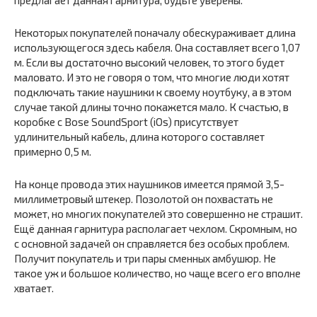
предлагает данная гарнитура, будьте уверены.
Некоторых покупателей поначалу обескураживает длина
использующегося здесь кабеля. Она составляет всего 1,07
м. Если вы достаточно высокий человек, то этого будет
маловато. И это не говоря о том, что многие люди хотят
подключать такие наушники к своему ноутбуку, а в этом
случае такой длины точно покажется мало. К счастью, в
коробке с Bose SoundSport (iOs) присутствует
удлинительный кабель, длина которого составляет
примерно 0,5 м.
На конце провода этих наушников имеется прямой 3,5-
миллиметровый штекер. Позолотой он похвастать не
может, но многих покупателей это совершенно не страшит.
Ещё данная гарнитура располагает чехлом. Скромным, но
с основной задачей он справляется без особых проблем.
Получит покупатель и три пары сменных амбушюр. Не
такое уж и большое количество, но чаще всего его вполне
хватает.