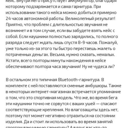
кейс. Внутри него присутствует аккумулятор, благодаря
которому подзаряжается и сама гарнитура. При
использовании такого кейса можно добиться примерно
24 часов автономной работы. Великолепный результат!
Приятно, что проблем с длительностью звучания не
возникнет и в том случае, если вы забудете взять кейс с
собой. Если наушники полностью зарядились, то полного
разряда следует ждать лишь спустя 8-9 часов. Пожалуй,
уже только из-за этого ты быстро перестаешь жалеть о
потраченных деньгах. Весьма, нужно сказать, немалых.
Кстати, всего полторы минуты нахождения в кейсе
обеспечивают полтора часа звучания! Ну не чудеса ли?
В остальном это типичная Bluetooth-гарнитура. В
комплекте с ней поставляются сменные амбушюры. Также
в некоторых интернет-магазинах встречается упоминание
о том, что это спортивная модель. Что же, во время бега
эти наушники точно не сорвутся с ваших ушей — спасают
соответствующие крепления. Но влагозащиты здесь нет,
поэтому пот может негативно отразиться на состоянии
изделия. Да и стоит ли использовать во время занятий
спортом вакуумную гарнитуру? А вдруг вас кто-то