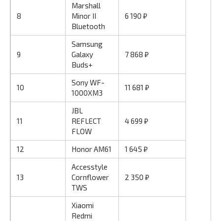
Marshall
8
Minor II
6 190 ₽
Bluetooth
Samsung
9
Galaxy
7 868 ₽
Buds+
Sony WF-
10
11 681 ₽
1000XM3
JBL
11
REFLECT
4 699 ₽
FLOW
12
Honor AM61
1 645 ₽
Accesstyle
13
Cornflower
2 350 ₽
TWS
Xiaomi
Redmi