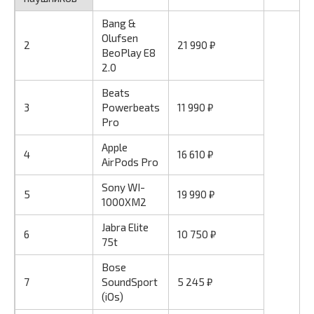
Bang &
Olufsen
2
21 990 ₽
BeoPlay E8
2.0
Beats
3
Powerbeats
11 990 ₽
Pro
Apple
4
16 610 ₽
AirPods Pro
Sony WI-
5
19 990 ₽
1000XM2
Jabra Elite
6
10 750 ₽
75t
Bose
7
SoundSport
5 245 ₽
(iOs)