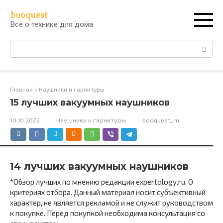
Перейти
booquest
к
Все о технике для дома
контенту
Поиск:
Главная
»
Наушники и гарнитуры
15 лучших вакуумных наушников
10.10.2022
Наушники и гарнитуры
booquest_ru
14 лучших вакуумных наушников
*Обзор лучших по мнению редакции expertology.ru. О
критериях отбора. Данный материал носит субъективный
характер, не является рекламой и не служит руководством
к покупке. Перед покупкой необходима консультация со