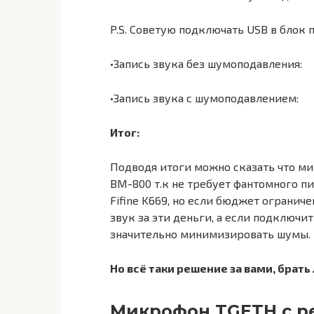
P.S. Советую подключать USB в блок 
•Запись звука без шумоподавления:
•Запись звука с шумоподавлением:
Итог:
Подводя итоги можно сказать что м
BM-800 т.к не требует фантомного пи
Fifine K669, но если бюджет огранич
звук за эти деньги, а если подключи
значительно минимизировать шумы.
Но всё таки решение за вами, брать
Микрофон TGETH с р