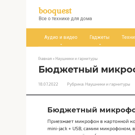
Перейти
booquest
к
контенту
Все о технике для дома
Аудио и видео
Гаджеты
Техни
Главная
»
Наушники и гарнитуры
Бюджетный микроф
18.07.2022
Рубрика:
Наушники и гарнитуры
Бюджетный микрофо
Приезжает микрофон в картонной ко
mini-jack + USB, самим микрофоном, 