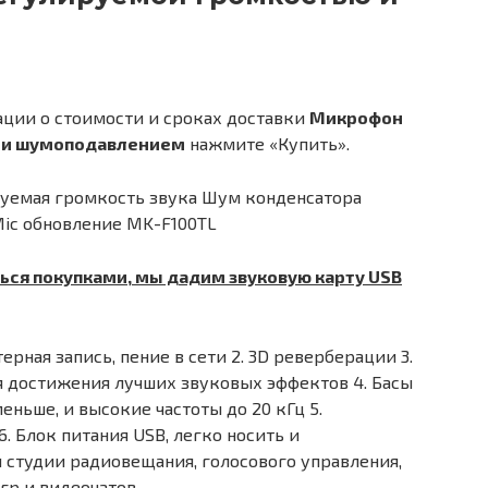
ации о стоимости и сроках доставки
Микрофон
ю и шумоподавлением
нажмите «Купить».
уемая громкость звука Шум конденсатора
Mic обновление MK-F100TL
ься покупками, мы дадим звуковую карту USB
рная запись, пение в сети 2. 3D реверберации 3.
я достижения лучших звуковых эффектов 4. Басы
еньше, и высокие частоты до 20 кГц 5.
 Блок питания USB, легко носить и
 студии радиовещания, голосового управления,
игр и видеочатов