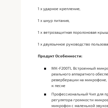
1 x ударное крепление,
1 x шнур питания,
1 х ветрозащитная поролоновая крыш
1 x двуязычное руководство пользов
Продукт Особенности:
MK-F200TL Встроенный микро
реального аппаратного обесп
реверберации на микрофоне,
к песне
Профессиональный Чип для п
регулятора громкости микроф
микрофон с маленькой звуков