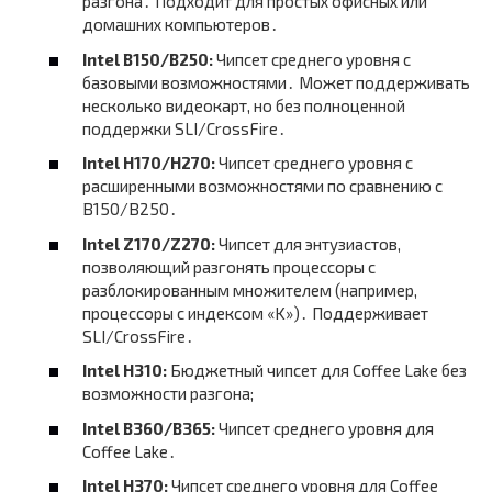
разгона․ Подходит для простых офисных или
домашних компьютеров․
Intel B150/B250:
Чипсет среднего уровня с
базовыми возможностями․ Может поддерживать
несколько видеокарт, но без полноценной
поддержки SLI/CrossFire․
Intel H170/H270:
Чипсет среднего уровня с
расширенными возможностями по сравнению с
B150/B250․
Intel Z170/Z270:
Чипсет для энтузиастов,
позволяющий разгонять процессоры с
разблокированным множителем (например,
процессоры с индексом «K»)․ Поддерживает
SLI/CrossFire․
Intel H310:
Бюджетный чипсет для Coffee Lake без
возможности разгона;
Intel B360/B365:
Чипсет среднего уровня для
Coffee Lake․
Intel H370:
Чипсет среднего уровня для Coffee