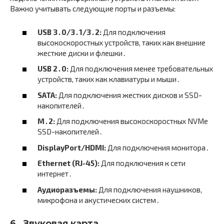
Важно учитывать следующие порты и разъемы:
USB 3․0/3․1/3․2:
Для подключения
высокоскоростных устройств, таких как внешние
жесткие диски и флешки․
USB 2․0:
Для подключения менее требовательных
устройств, таких как клавиатуры и мыши․
SATA:
Для подключения жестких дисков и SSD-
накопителей․
M․2:
Для подключения высокоскоростных NVMe
SSD-накопителей․
DisplayPort/HDMI:
Для подключения монитора․
Ethernet (RJ-45):
Для подключения к сети
интернет․
Аудиоразъемы:
Для подключения наушников,
микрофона и акустических систем․
6․ Звуковая карта