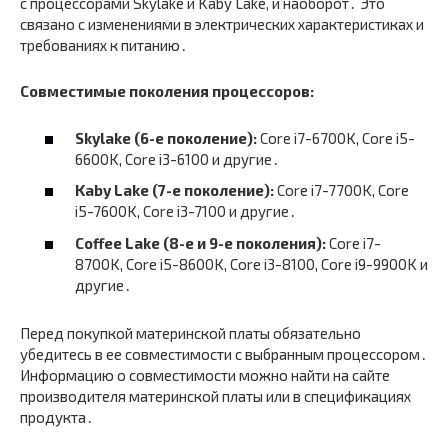
с процессорами Skylake и Kaby Lake, и наоборот․ Это
связано с изменениями в электрических характеристиках и
требованиях к питанию․
Совместимые поколения процессоров:
Skylake (6-е поколение):
Core i7-6700K, Core i5-
6600K, Core i3-6100 и другие․
Kaby Lake (7-е поколение):
Core i7-7700K, Core
i5-7600K, Core i3-7100 и другие․
Coffee Lake (8-е и 9-е поколения):
Core i7-
8700K, Core i5-8600K, Core i3-8100, Core i9-9900K и
другие․
Перед покупкой материнской платы обязательно
убедитесь в ее совместимости с выбранным процессором․
Информацию о совместимости можно найти на сайте
производителя материнской платы или в спецификациях
продукта․