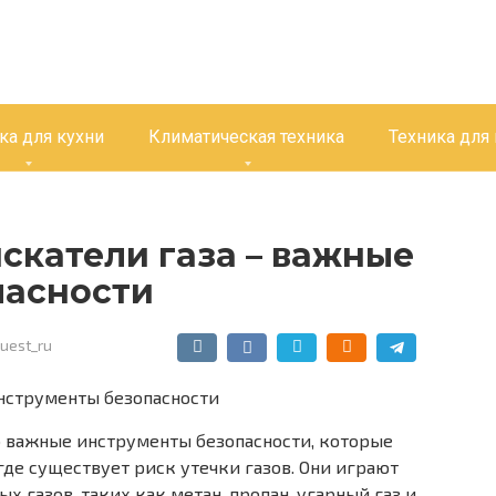
ка для кухни
Климатическая техника
Техника для
скатели газа – важные
пасности
uest_ru
о важные инструменты безопасности, которые
где существует риск утечки газов. Они играют
 газов, таких как метан, пропан, угарный газ и