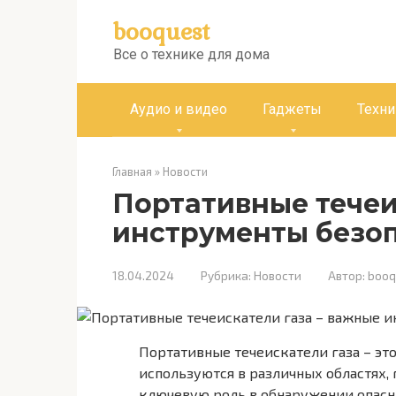
Перейти
booquest
к
контенту
Все о технике для дома
Аудио и видео
Гаджеты
Техни
Главная
»
Новости
Портативные течеи
инструменты безо
18.04.2024
Рубрика:
Новости
Автор:
booq
Портативные течеискатели газа – эт
используются в различных областях, 
ключевую роль в обнаружении опасных