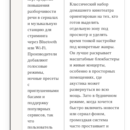
Классический набор
повышения
домашнего кинотеатра
разборчивости
ориентирован на тех, кто
речи в сериалах
готов выделить
и музыкальную
отдельную зону под
станцию для
просмотр и уделять
стриминга
время тонкой настройке
через Bluetooth
под конкретные жанры.
или Wi‑Fi.
Он лучше раскрывает
Производители
масштабные блокбастеры
добавляют
и живые концерты,
голосовые
особенно в просторных
режимы,
помещениях, где
ночные пресеты
акустика может
с
развернуться во всю
приглушенными
мощь. Зато в будничном
басами и
режиме, когда хочется
поддержку
быстро включить новости
популярных
или сериал фоном,
сервисов, так
громоздкая система
что
часто простаивает и
пользователь