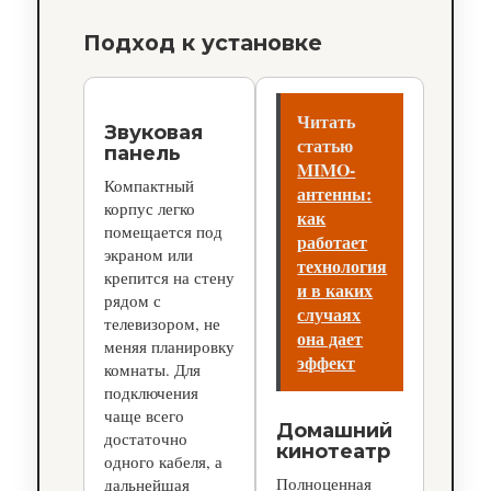
Подход к установке
Читать
Звуковая
статью
панель
MIMO-
Компактный
антенны:
корпус легко
как
помещается под
работает
экраном или
технология
крепится на стену
и в каких
рядом с
случаях
телевизором, не
она дает
меняя планировку
эффект
комнаты. Для
подключения
чаще всего
Домашний
достаточно
кинотеатр
одного кабеля, а
Полноценная
дальнейшая