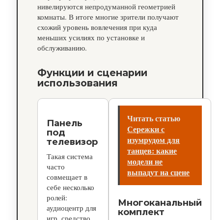
нивелируются непродуманной геометрией
комнаты. В итоге многие зрители получают
схожий уровень вовлечения при куда
меньших усилиях по установке и
обслуживанию.
Функции и сценарии
использования
Читать статью
Панель
Сережки с
под
изумрудом для
телевизор
танцев: какие
Такая система
модели не
часто
выпадут на сцене
совмещает в
себе несколько
ролей:
Многоканальный
аудиоцентр для
комплект
игр, средство