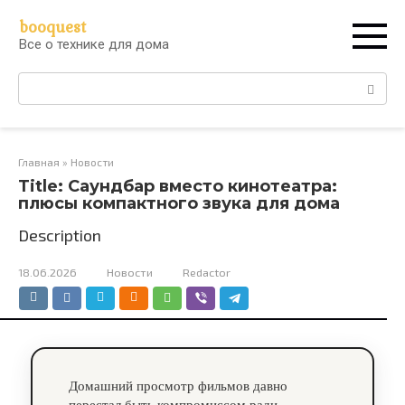
Перейти
booquest
к
Все о технике для дома
контенту
Поиск:
Главная
»
Новости
Title: Саундбар вместо кинотеатра:
плюсы компактного звука для дома
Description
18.06.2026
Новости
Redactor
Домашний просмотр фильмов давно
перестал быть компромиссом ради