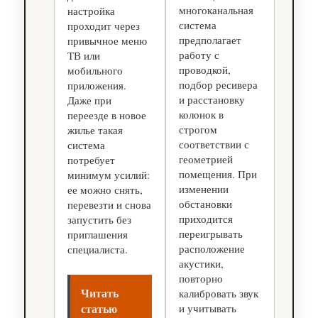
многоканальная
настройка
система
проходит через
предполагает
привычное меню
работу с
ТВ или
проводкой,
мобильного
подбор ресивера
приложения.
и расстановку
Даже при
колонок в
переезде в новое
строгом
жилье такая
соответствии с
система
геометрией
потребует
помещения. При
минимум усилий:
изменении
ее можно снять,
обстановки
перевезти и снова
приходится
запустить без
переигрывать
приглашения
расположение
специалиста.
акустики,
повторно
Читать
калибровать звук
статью
и учитывать