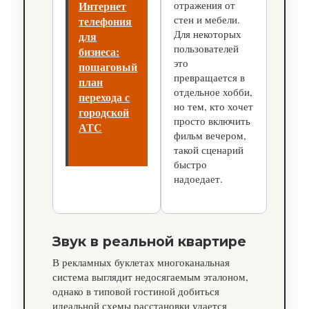
Интернет
отражения от
стен и мебели.
телефония
Для некоторых
для
пользователей
бизнеса:
это
пошаговый
превращается в
план
отдельное хобби,
перехода с
но тем, кто хочет
городской
просто включить
АТС
фильм вечером,
такой сценарий
быстро
надоедает.
Звук в реальной квартире
В рекламных буклетах многоканальная
система выглядит недосягаемым эталоном,
однако в типовой гостиной добиться
идеальной схемы расстановки удается