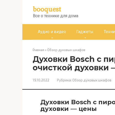
Перейти
booquest
к
контенту
Все о технике для дома
Аудио и видео
Гаджеты
Техни
Главная
»
Обзор духовых шкафов
Духовки Bosch с п
очисткой духовки 
19.10.2022
Рубрика:
Обзор духовых шкафов
Духовки Bosch с пир
духовки — цены