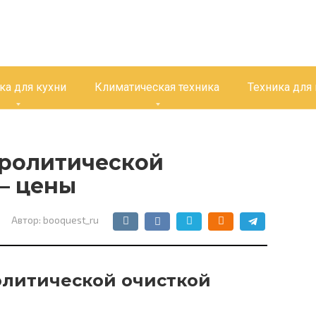
ка для кухни
Климатическая техника
Техника для
иролитической
— цены
Автор:
booquest_ru
олитической очисткой