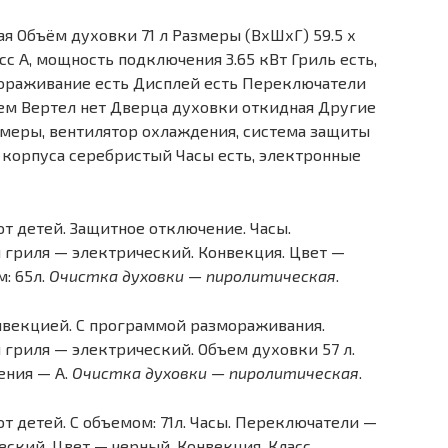
я Объём духовки 71 л Размеры (ВхШхГ) 59.5 х
сс A, мощность подключения 3.65 кВт Гриль есть,
ораживание есть Дисплей есть Переключатели
ем Вертел нет Дверца духовки откидная Другие
амеры, вентилятор охлаждения, система защиты
 корпуса серебристый Часы есть, электронные
т детей. Защитное отключение. Часы.
 гриля — электрический. Конвекция. Цвет —
м: 65л.
Очистка духовки — пиролитическая
.
нвекцией. С программой размораживания.
гриля — электрический. Объем духовки 57 л.
ения — A.
Очистка духовки — пиролитическая
.
т детей. С объемом: 71л. Часы. Переключатели —
еский. Цвет — черный. Конвекция. Класс