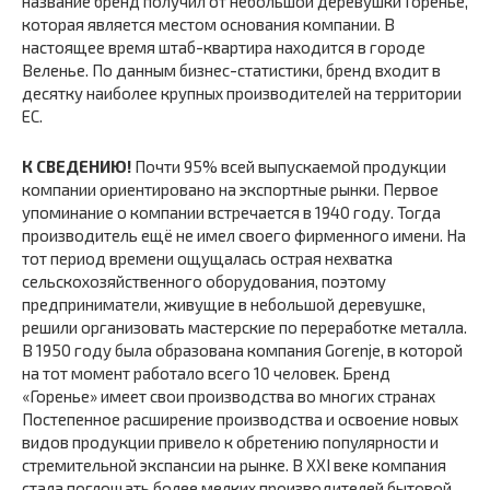
название бренд получил от небольшой деревушки Горенье,
которая является местом основания компании. В
настоящее время штаб-квартира находится в городе
Веленье. По данным бизнес-статистики, бренд входит в
десятку наиболее крупных производителей на территории
ЕС.
К СВЕДЕНИЮ!
Почти 95% всей выпускаемой продукции
компании ориентировано на экспортные рынки. Первое
упоминание о компании встречается в 1940 году. Тогда
производитель ещё не имел своего фирменного имени. На
тот период времени ощущалась острая нехватка
сельскохозяйственного оборудования, поэтому
предприниматели, живущие в небольшой деревушке,
решили организовать мастерские по переработке металла.
В 1950 году была образована компания Gorenje, в которой
на тот момент работало всего 10 человек. Бренд
«Горенье» имеет свои производства во многих странах
Постепенное расширение производства и освоение новых
видов продукции привело к обретению популярности и
стремительной экспансии на рынке. В XXI веке компания
стала поглощать более мелких производителей бытовой