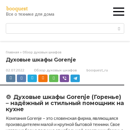
Перейти
booquest
к
Все о технике для дома
контенту
Поиск:
Главная
»
Обзор духовых шкафов
Духовые шкафы Gorenje
02.07.2022
Обзор духовых шкафов
booquest_ru
🍲 Духовые шкафы Gorenje (Горенье)
– надёжный и стильный помощник на
кухне
Компания Gorenje – это словенская фирма, являющаяся
производителем малой и крупной бытовой техники. Свое