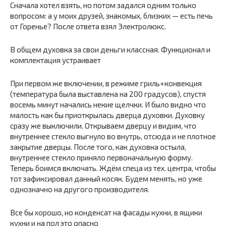
Сначала хотел взять, но потом задался одним только
вопросом: а у моих друзей, знакомых, близких — есть печь
от Горенье? После ответа взял Электролюкс.
В общем духовка за свои деньги классная. Функционал и
комплектация устраивает
При первом же включении, в режиме гриль+конвекция
(температура была выставлена на 200 градусов), спустя
восемь минут начались некие щелчки. И было видно что
малость как бы приоткрылась дверца духовки. Духовку
сразу же выключили. Открываем дверцу и видим, что
внутреннее стекло выгнуло во внутрь, отсюда и не плотное
закрытие дверцы. После того, как духовка остыла,
внутреннее стекло приняло первоначальную форму.
Теперь боимся включать. Ждём спеца из тех. центра, чтобы
тот зафиксировал данный косяк. Будем менять, но уже
однозначно на другого производителя.
Все бы хорошо, но конденсат на фасады кухни, в ящики
кухни и на пол это опасно