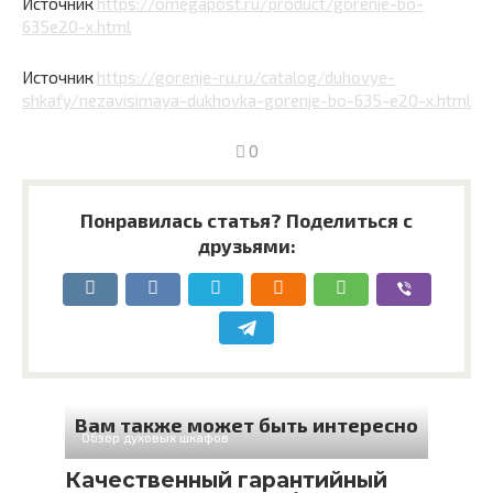
Источник
https://omegapost.ru/product/gorenje-bo-
635e20-x.html
Источник
https://gorenje-ru.ru/catalog/duhovye-
shkafy/nezavisimaya-dukhovka-gorenje-bo-635-e20-x.html
0
Понравилась статья? Поделиться с
друзьями:
Вам также может быть интересно
Обзор духовых шкафов
Качественный гарантийный