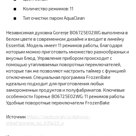
Количество режимов: 11
Тип очистки: паром AquaClean
Независимая духовка Gorenje BO6725E02WG выполнена в
белом цвете в современном дизайне и входит в линейку
Essential. Модель имеет 11 режимов работы, благодаря
которым можно приготовить множество разнообразных и
вкусных блюд. Управление прибором происходит с
помощью утапливаемых поворотных переключателей,
которые так же позволяют настроить таймер с функцией
отключения. Специальная программа FrozenBake
идеально подходит для приготовления любых
замороженных продуктов и полуфабрикатов. Ключевые
особенности Горенье BO6725E02WG: 11 режимов работы
Удобные поворотные переключатели FrozenBake
Источник
https://naobzorah.ru/duhovoi-
shkaf/gorenje_bo_635e20_x