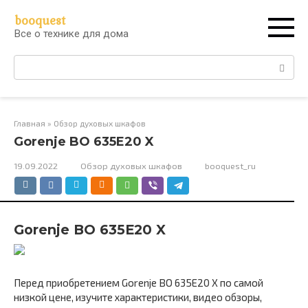
Перейти
booquest
к
Все о технике для дома
контенту
Поиск:
Главная
»
Обзор духовых шкафов
Gorenje BO 635E20 X
19.09.2022
Обзор духовых шкафов
booquest_ru
Gorenje BO 635E20 X
Перед приобретением Gorenje BO 635E20 X по самой
низкой цене, изучите характеристики, видео обзоры,