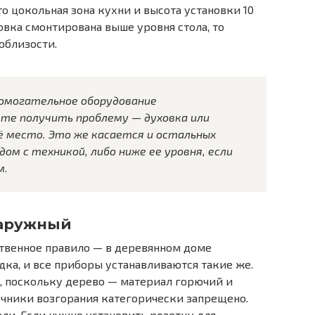
то цокольная зона кухни и высота установки 10
овка смонтирована выше уровня стола, то
облизости.
омогательное оборудование
ете получить проблему — духовка или
ё место. Это же касается и остальных
ом с техникой, либо ниже ее уровня, если
м.
наружный
нственное правило — в деревянном доме
ка, и все приборы устанавливаются такие же.
, поскольку дерево — материал горючий и
точники возгорания категорически запрещено.
ели. Если нужно установить розетку для