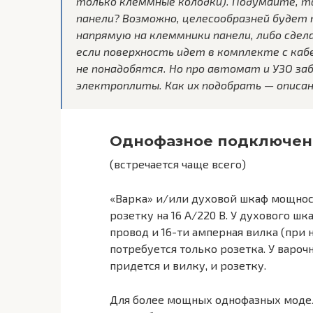
только клеммные колодки). Подумайте, та
панели? Возможно, целесообразней буде
напрямую на клеммники панели, либо сдел
если поверхность идет в комплекте с каб
не понадобятся. Но про автомат и УЗО за
электроплиты. Как их подобрать — описан
Однофазное подключен
(встречается чаще всего)
«Варка» и/или духовой шкаф мощнос
розетку на 16 А/220 В. У духового ш
провод и 16-ти амперная вилка (при
потребуется только розетка. У вароч
придется и вилку, и розетку.
Для более мощных однофазных моде