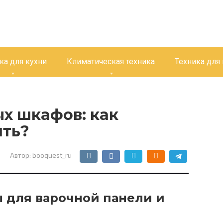
ка для кухни
Климатическая техника
Техника для
ых шкафов: как
ить?
Автор:
booquest_ru
 для варочной панели и