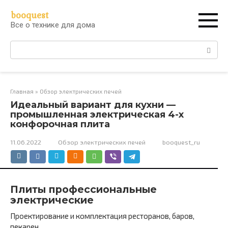
Перейти
booquest
к
Все о технике для дома
контенту
Поиск:
Главная
»
Обзор электрических печей
Идеальный вариант для кухни —
промышленная электрическая 4-х
конфорочная плита
11.06.2022
Обзор электрических печей
booquest_ru
Плиты профессиональные
электрические
Проектирование и комплектация ресторанов, баров,
пекарен.