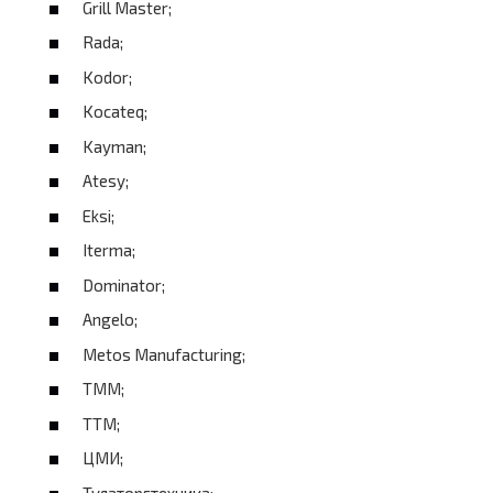
Grill Master;
Rada;
Kodor;
Kocateq;
Kayman;
Atesy;
Eksi;
Iterma;
Dominator;
Angelo;
Metos Manufacturing;
TMM;
TTM;
ЦМИ;
Тулаторгтехника;