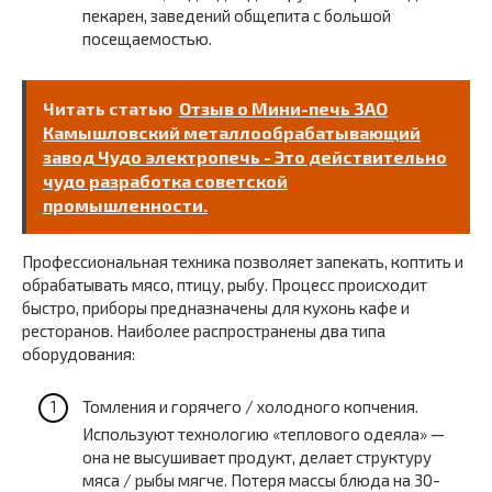
пекарен, заведений общепита с большой
посещаемостью.
Читать статью
Отзыв о Мини-печь ЗАО
Камышловский металлообрабатывающий
завод Чудо электропечь - Это действительно
чудо разработка советской
промышленности.
Профессиональная техника позволяет запекать, коптить и
обрабатывать мясо, птицу, рыбу. Процесс происходит
быстро, приборы предназначены для кухонь кафе и
ресторанов. Наиболее распространены два типа
оборудования:
Томления и горячего / холодного копчения.
Используют технологию «‎теплового одеяла» —
она не высушивает продукт, делает структуру
мяса / рыбы мягче. Потеря массы блюда на 30-