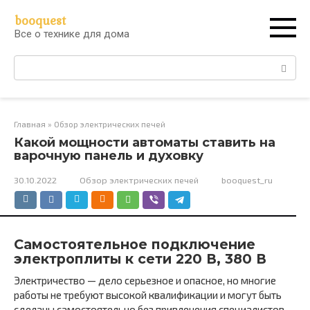
Перейти
booquest
к
Все о технике для дома
контенту
Поиск:
Главная
»
Обзор электрических печей
Какой мощности автоматы ставить на
варочную панель и духовку
30.10.2022
Обзор электрических печей
booquest_ru
Самостоятельное подключение
электроплиты к сети 220 В, 380 В
Электричество — дело серьезное и опасное, но многие
работы не требуют высокой квалификации и могут быть
сделаны самостоятельно без привлечения специалистов.