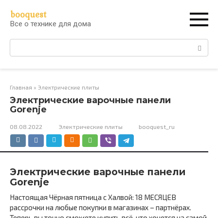
Перейти
booquest
к
Все о технике для дома
контенту
Поиск:
Главная
»
Электрические плиты
Электрические варочные панели
Gorenje
08.08.2022
Электрические плиты
booquest_ru
Электрические варочные панели
Gorenje
Настоящая Чёрная пятница с Халвой: 18 МЕСЯЦЕВ
рассрочки на любые покупки в магазинах – партнёрах.
Теперь вы точно сможете купить всё, что хочется на самой