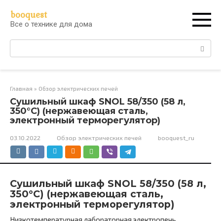
Перейти
booquest
к
Все о технике для дома
контенту
Поиск:
Главная
»
Обзор электрических печей
Сушильный шкаф SNOL 58/350 (58 л,
350°С) (нержавеющая сталь,
электронный терморегулятор)
03.10.2022
Обзор электрических печей
booquest_ru
Сушильный шкаф SNOL 58/350 (58 л,
350°С) (нержавеющая сталь,
электронный терморегулятор)
Низкотемпературная лабораторная электропечь