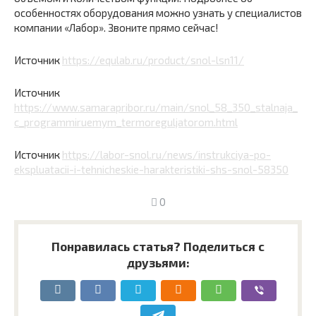
особенностях оборудования можно узнать у специалистов
компании «Лабор». Звоните прямо сейчас!
Источник
https://equlab.ru/product/snol-lsn11/
Источник
https://www.samarapribor.ru/main/snol_58_350_stalnaja_
c_programmiruemym_termoreguljatorom.html
Источник
https://labor-snol.ru/news/instrukciya-po-
ekspluatacii-i-tehnicheskie-harakteristiki-shs-snol-58350
0
Понравилась статья? Поделиться с
друзьями: