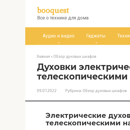
Перейти
booquest
к
контенту
Все о технике для дома
Аудио и видео
Гаджеты
Техни
Главная
»
Обзор духовых шкафов
Духовки электриче
телескопическими
09.07.2022
Рубрика:
Обзор духовых шкафов
Электрические духо
телескопическими 