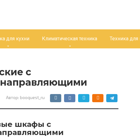
ка для кухни
Климатическая техника
Техника для
ские с
 направляющими
Автор:
booquest_ru
вые шкафы с
направляющими