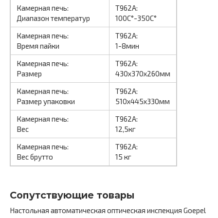
Камерная печь:
T962A:
Диапазон температур
100С°-350С°
Камерная печь:
T962A:
Время пайки
1-8мин
Камерная печь:
T962A:
Размер
430х370х260мм
Камерная печь:
T962A:
Размер упаковки
510х445х330мм
Камерная печь:
T962A:
Вес
12,5кг
Камерная печь:
T962A:
Вес брутто
15 кг
Сопутствующие товары
Настольная автоматическая оптическая инспекция Goepel