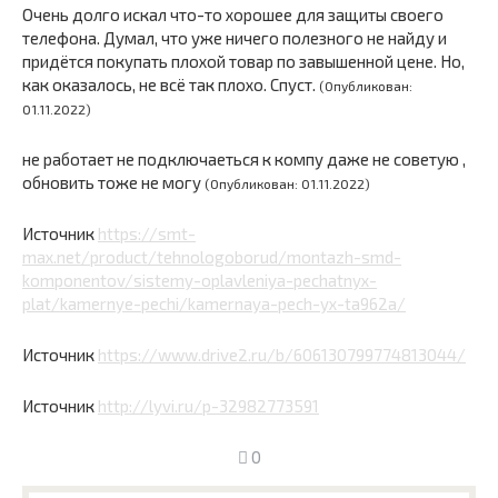
Очень долго искал что-то хорошее для защиты своего
телефона. Думал, что уже ничего полезного не найду и
придётся покупать плохой товар по завышенной цене. Но,
как оказалось, не всё так плохо. Спуст.
(Опубликован:
01.11.2022)
не работает не подключаеться к компу даже не советую ,
обновить тоже не могу
(Опубликован: 01.11.2022)
Источник
https://smt-
max.net/product/tehnologoborud/montazh-smd-
komponentov/sistemy-oplavleniya-pechatnyx-
plat/kamernye-pechi/kamernaya-pech-yx-ta962a/
Источник
https://www.drive2.ru/b/606130799774813044/
Источник
http://lyvi.ru/p-32982773591
0