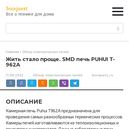
Перейти
booquest
к
Все о технике для дома
контенту
Поиск:
Главная
»
Обзор электрических печей
Жить стало проще. SMD печь PUHUI T-
962A
11.08.2022
Обзор электрических печей
booquest_ru
ОПИСАНИЕ
Камерная печь Puhui T962A предназначена для
проведения самых разнообразных термических процессов.
Камеры печей изготавливаются из теплоизоляционных и
огнеупорных материалов. Данные лабораторные печи