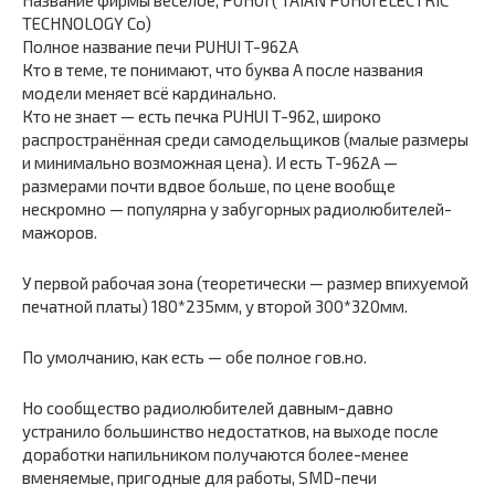
Название фирмы веселое, PUHUI ( TAIAN PUHUI ELECTRIC
TECHNOLOGY Co)
Полное название печи PUHUI T-962A
Кто в теме, те понимают, что буква А после названия
модели меняет всё кардинально.
Кто не знает — есть печка PUHUI T-962, широко
распространённая среди самодельщиков (малые размеры
и минимально возможная цена). И есть T-962A —
размерами почти вдвое больше, по цене вообще
нескромно — популярна у забугорных радиолюбителей-
мажоров.
У первой рабочая зона (теоретически — размер впихуемой
печатной платы) 180*235мм, у второй 300*320мм.
По умолчанию, как есть — обе полное гов.но.
Но сообщество радиолюбителей давным-давно
устранило большинство недостатков, на выходе после
доработки напильником получаются более-менее
вменяемые, пригодные для работы, SMD-печи