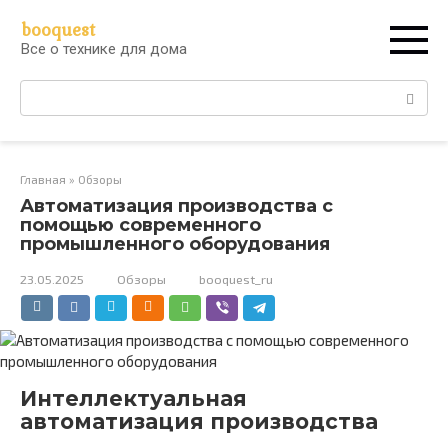
Перейти
booquest
к
Все о технике для дома
контенту
Поиск:
Главная
»
Обзоры
Автоматизация производства с
помощью современного
промышленного оборудования
23.05.2025
Обзоры
booquest_ru
Интеллектуальная
автоматизация производства