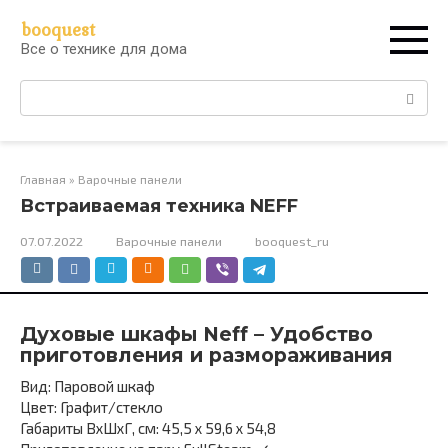
Перейти
booquest
к
Все о технике для дома
контенту
Поиск:
Главная
»
Варочные панели
Встраиваемая техника NEFF
07.07.2022
Варочные панели
booquest_ru
Духовые шкафы Neff – Удобство
приготовления и размораживания
Вид: Паровой шкаф
Цвет: Графит/стекло
Габариты ВхШхГ, см: 45,5 x 59,6 x 54,8