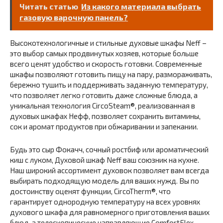
Читать статью
Из какого материала выбрать
газовую варочную панель?
Высокотехнологичные и стильные духовые шкафы Neff –
это выбор самых продвинутых хозяев, которые больше
всего ценят удобство и скорость готовки. Современные
шкафы позволяют готовить пищу на пару, размораживать,
бережно тушить и поддерживать заданную температуру,
что позволяет легко готовить даже сложные блюда, а
уникальная технология CircoSteam®, реализованная в
духовых шкафах Нефф, позволяет сохранить витамины,
сок и аромат продуктов при обжаривании и запекании.
Будь это сыр Фокачч, сочный ростбиф или ароматический
киш с луком, Духовой шкаф Neff ваш союзник на кухне.
Наш широкий ассортимент духовок позволяет вам всегда
выбирать подходящую модель для ваших нужд. Вы по
достоинству оценят функции, CircoTherm®, что
гарантирует однородную температуру на всех уровнях
духового шкафа для равномерного приготовления ваших
блюд, а телескопические направляющие ComfortFlex