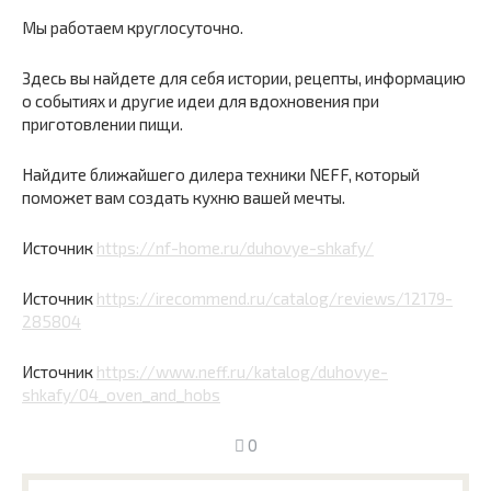
Мы работаем круглосуточно.
Здесь вы найдете для себя истории, рецепты, информацию
о событиях и другие идеи для вдохновения при
приготовлении пищи.
Найдите ближайшего дилера техники NEFF, который
поможет вам создать кухню вашей мечты.
Источник
https://nf-home.ru/duhovye-shkafy/
Источник
https://irecommend.ru/catalog/reviews/12179-
285804
Источник
https://www.neff.ru/katalog/duhovye-
shkafy/04_oven_and_hobs
0