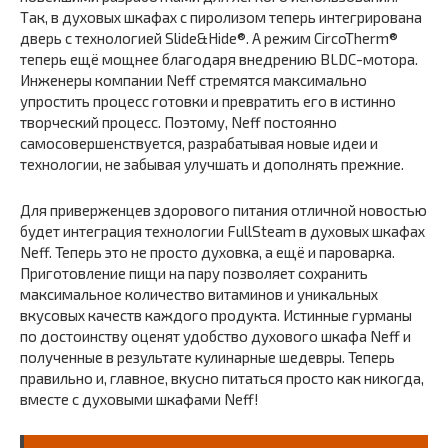
Так, в духовых шкафах с пиролизом теперь интегрирована
дверь с технологией Slide&Hide®. А режим CircoTherm®
теперь ещё мощнее благодаря внедрению BLDC-мотора.
Инженеры компании Neff стремятся максимально
упростить процесс готовки и превратить его в истинно
творческий процесс. Поэтому, Neff постоянно
самосовершенствуется, разрабатывая новые идеи и
технологии, не забывая улучшать и дополнять прежние.
Для приверженцев здорового питания отличной новостью
будет интеграция технологии FullSteam в духовых шкафах
Neff. Теперь это не просто духовка, а ещё и пароварка.
Приготовление пищи на пару позволяет сохранить
максимальное количество витаминов и уникальных
вкусовых качеств каждого продукта. Истинные гурманы
по достоинству оценят удобство духового шкафа Neff и
полученные в результате кулинарные шедевры. Теперь
правильно и, главное, вкусно питаться просто как никогда,
вместе с духовыми шкафами Neff!