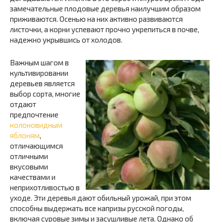
замечательные плодовые деревья наилучшим образом
приживаются. Осенью на них активно развиваются
листочки, а корни успевают прочно укрепиться в почве,
надежно укрывшись от холодов.
Важным шагом в
культивировании
деревьев является
выбор сорта, многие
отдают
предпочтение
колоновидным
яблоням
,
отличающимся
отличными
вкусовыми
качествами и
неприхотливостью в
уходе. Эти деревья дают обильный урожай, при этом
способны выдержать все капризы русской погоды,
включая суровые зимы и засушливые лета. Однако об