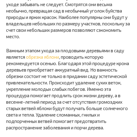
уходе забывать не следует. Смотрятся они весьма
необычно, превращая сад в необычный уголок буйства
природы и ярких красок. Наиболее популярны они будут у
владельцев небольших по размеру участков, поскольку за
счет свои небольших размеров позволяют сэкономить
место.
Важным этапом ухода за плодовыми деревьями в саду
является
обрезка яблони
, проводить которую
рекомендуется осенью. Благодаря этой процедуре крона
деревьев приобретает аккуратный вид. Но важность
обрезки состоит не только в придании саду эстетической
привлекательности. Происходит удаление сухих веток,
укрепление молодых слабых побегов. Именно эта
процедура помогает продлить срок жизни дереву, а в
весенне-летний период за счет отсутствия громоздких
старых ветвей яблоки будут получать больше солнечного
света и тепла. Удаление сломанных, гнилых и
подпорченных ветвей помогает предотвратить
распространение заболевания и порчи дерева.