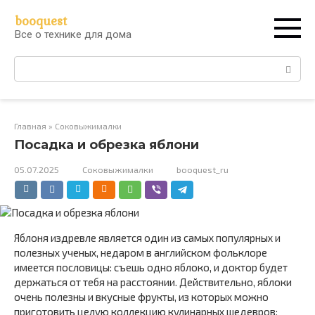
Перейти
booquest
к
Все о технике для дома
контенту
Поиск:
Главная
»
Соковыжималки
Посадка и обрезка яблони
05.07.2025
Соковыжималки
booquest_ru
Яблоня издревле является один из самых популярных и
полезных ученых, недаром в английском фольклоре
имеется пословицы: съешь одно яблоко, и доктор будет
держаться от тебя на расстоянии. Действительно, яблоки
очень полезны и вкусные фрукты, из которых можно
приготовить целую коллекцию кулинарных шедевров: