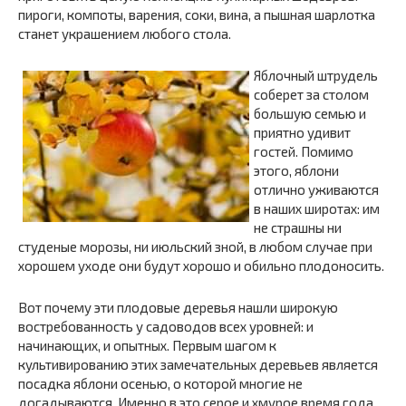
пироги, компоты, варения, соки, вина, а пышная шарлотка
станет украшением любого стола.
Яблочный штрудель
соберет за столом
большую семью и
приятно удивит
гостей. Помимо
этого, яблони
отлично уживаются
в наших широтах: им
не страшны ни
студеные морозы, ни июльский зной, в любом случае при
хорошем уходе они будут хорошо и обильно плодоносить.
Вот почему эти плодовые деревья нашли широкую
востребованность у садоводов всех уровней: и
начинающих, и опытных. Первым шагом к
культивированию этих замечательных деревьев является
посадка яблони осенью, о которой многие не
догадываются. Именно в это серое и хмурое время года