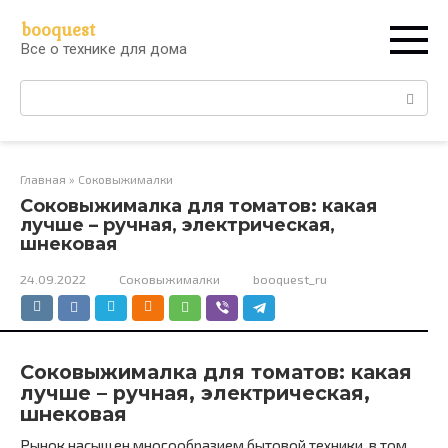
Перейти
booquest
к
Все о технике для дома
контенту
Поиск:
Главная
»
Соковыжималки
Соковыжималка для томатов: какая
лучше – ручная, электрическая,
шнековая
24.09.2022
Соковыжималки
booquest_ru
Соковыжималка для томатов: какая
лучше – ручная, электрическая,
шнековая
Рынок насыщен многообразием бытовой техники, в том