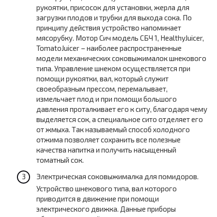
рукоятки, присосок для установки, жерла для
загрузки плодов и трубки для выхода сока. По
принципу действия устройство напоминает
мясорубку. Мотор Сич модель СБЧ 1, HealthyJuicer,
TomatoJuicer – наиболее распространенные
модели механических соковыжималок шнекового
типа. Управление шнеком осуществляется при
помощи рукоятки, вал, который служит
своеобразным прессом, перемалывает,
измельчает плод и при помощи большого
давления проталкивает его к ситу, благодаря чему
выделяется сок, а специальное сито отделяет его
от жмыха. Так называемый способ холодного
отжима позволяет сохранить все полезные
качества напитка и получить насыщенный
томатный сок.
Электрическая соковыжималка для помидоров.
Устройство шнекового типа, вал которого
приводится в движение при помощи
электрического движка. Данные приборы