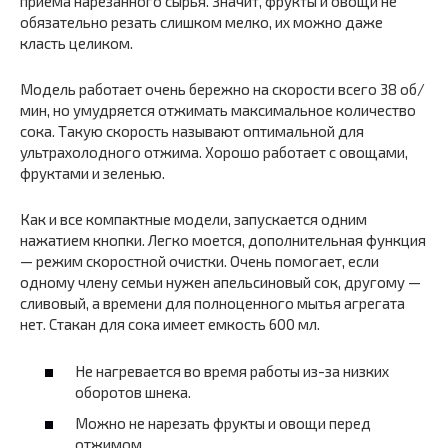
приема нарезанного сырья. Значит, фрукты и овощи не
обязательно резать слишком мелко, их можно даже
класть целиком.
Модель работает очень бережно на скорости всего 38 об/
мин, но умудряется отжимать максимальное количество
сока. Такую скорость называют оптимальной для
ультрахолодного отжима. Хорошо работает с овощами,
фруктами и зеленью.
Как и все компактные модели, запускается одним
нажатием кнопки. Легко моется, дополнительная функция
— режим скоростной очистки. Очень помогает, если
одному члену семьи нужен апельсиновый сок, другому —
сливовый, а времени для полноценного мытья агрегата
нет. Стакан для сока имеет емкость 600 мл.
Не нагревается во время работы из-за низких
оборотов шнека.
Можно не нарезать фрукты и овощи перед
отжимом.