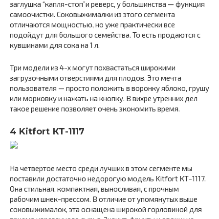
заглушка “капля-стоп”и реверс, у большинства — функция
самоочистки. Соковыжималки из этого сегмента
отличаются мощностью, но уже практически все
подойдут для большого семейства. То есть продаются с
кувшинами для сока на 1 л.
Три модели из 4-х могут похвастаться широкими
загрузочными отверстиями для плодов. Это мечта
пользователя — просто положить в воронку яблоко, грушу
или морковку и нажать на кнопку. В вихре утренних дел
такое решение позволяет очень экономить время.
4 Kitfort КТ-1117
На четвертое место среди лучших в этом сегменте мы
поставили достаточно недорогую модель Kitfort КТ-1117.
Она стильная, компактная, выносливая, с прочным
рабочим шнек-прессом. В отличие от упомянутых выше
соковыжималок, эта оснащена широкой горловиной для