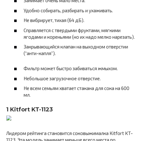
Занимает очень мало места.
Удобно собирать, разбирать и ухаживать.
Не вибрирует, тихая (64 дБ).
Справляется с твердыми фруктами, мягкими
ягодами и кореньями (но их надо мелко нарезать).
Закрывающийся клапан на выходном отверстии
(“анти-капля”).
Фильтр может быстро забиваться жмыхом.
Небольшое загрузочное отверстие.
Не всем семьям хватает стакана для сока на 600
мл.
1 Kitfort KT-1123
Лидером рейтинга становится соковыжималка Kitfort KT-
1123. Эта модель занимает меньше всего места по