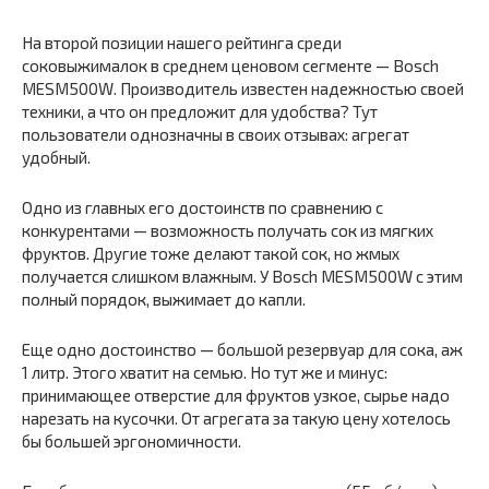
На второй позиции нашего рейтинга среди
соковыжималок в среднем ценовом сегменте — Bosch
MESM500W. Производитель известен надежностью своей
техники, а что он предложит для удобства? Тут
пользователи однозначны в своих отзывах: агрегат
удобный.
Одно из главных его достоинств по сравнению с
конкурентами — возможность получать сок из мягких
фруктов. Другие тоже делают такой сок, но жмых
получается слишком влажным. У Bosch MESM500W с этим
полный порядок, выжимает до капли.
Еще одно достоинство — большой резервуар для сока, аж
1 литр. Этого хватит на семью. Но тут же и минус:
принимающее отверстие для фруктов узкое, сырье надо
нарезать на кусочки. От агрегата за такую цену хотелось
бы большей эргономичности.