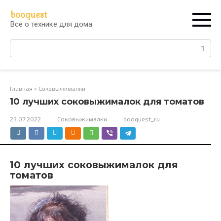
Перейти
booquest
к
Все о технике для дома
контенту
Поиск:
Главная
»
Соковыжималки
10 лучших соковыжималок для томатов
23.07.2022
Соковыжималки
booquest_ru
10 лучших соковыжималок для
томатов