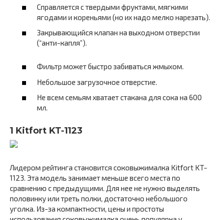
Справляется с твердыми фруктами, мягкими
ягодами и кореньями (но их надо мелко нарезать).
Закрывающийся клапан на выходном отверстии
(“анти-капля”).
Фильтр может быстро забиваться жмыхом.
Небольшое загрузочное отверстие.
Не всем семьям хватает стакана для сока на 600
мл.
1 Kitfort KT-1123
Лидером рейтинга становится соковыжималка Kitfort KT-
1123. Эта модель занимает меньше всего места по
сравнению с предыдущими. Для нее не нужно выделять
половинку или треть полки, достаточно небольшого
уголка. Из-за компактности, цены и простоты
использования соковыжималка очень популярна у