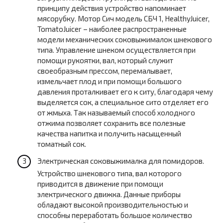
принципу действия устройство напоминает
мясорубку. Мотор Сич модель СБЧ 1, HealthyJuicer,
TomatoJuicer – наиболее распространенные
модели механических соковыжималок шнекового
типа. Управление шнеком осуществляется при
помощи рукоятки, вал, который служит
своеобразным прессом, перемалывает,
измельчает плод и при помощи большого
давления проталкивает его к ситу, благодаря чему
выделяется сок, а специальное сито отделяет его
от жмыха. Так называемый способ холодного
отжима позволяет сохранить все полезные
качества напитка и получить насыщенный
томатный сок.
Электрическая соковыжималка для помидоров.
Устройство шнекового типа, вал которого
приводится в движение при помощи
электрического движка. Данные приборы
обладают высокой производительностью и
способны переработать большое количество