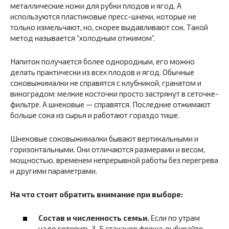
металлические ножи для рубки плодов и ягод. А
используются пластиковые пресс-шнеки, которые не
только измельчают, но, скорее выдавливают сок. Такой
метод называется “холодным отжимом”.
Напиток получается более однородным, его можно
делать практически из всех плодов и ягод. Обычные
соковыжималки не справятся с клубникой, гранатом и
виноградом: мелкие косточки просто застрянут в сеточке-
фильтре. А шнековые — справятся. Последние отжимают
больше сока из сырья и работают гораздо тише.
Шнековые соковыжималки бывают вертикальными и
горизонтальными. Они отличаются размерами и весом,
мощностью, временем непрерывной работы без перегрева
и другими параметрами.
На что стоит обратить внимание при выборе:
Состав и численность семьи.
Если по утрам
надо готовить 3-5 стаканов фреша, выбирайте