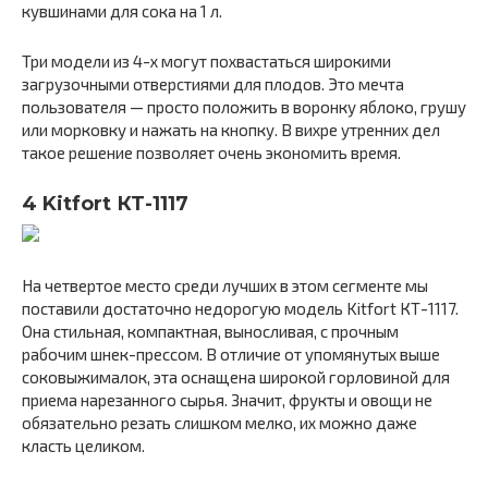
кувшинами для сока на 1 л.
Три модели из 4-х могут похвастаться широкими
загрузочными отверстиями для плодов. Это мечта
пользователя — просто положить в воронку яблоко, грушу
или морковку и нажать на кнопку. В вихре утренних дел
такое решение позволяет очень экономить время.
4 Kitfort КТ-1117
На четвертое место среди лучших в этом сегменте мы
поставили достаточно недорогую модель Kitfort КТ-1117.
Она стильная, компактная, выносливая, с прочным
рабочим шнек-прессом. В отличие от упомянутых выше
соковыжималок, эта оснащена широкой горловиной для
приема нарезанного сырья. Значит, фрукты и овощи не
обязательно резать слишком мелко, их можно даже
класть целиком.