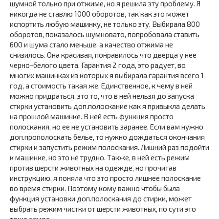
шумной только при отжиме, но я решила эту проблему. Я
никогда не ставлю 1000 оборотов, так как это может
испортить любую машинку, не только эту. Выбирала 800
оборотов, показалось шумновато, попробовала ставить
600 и шума стало меньше, а качество отжима не
снизилось. Она красивая, понравилось что дверца у нее
черно-белого цвета. Гарантия 2 года, это радует, во
многих машинках из которых я выбирала гарантия всего 1
год, а стоимость такая же. Единственное, к чему в ней
можно придраться, это то, что в ней нельзя до запуска
стирки установить доп.полоскание как я привыкла делать
на прошлой машинке. В ней есть функция просто
полоскания, но ее не установить заранее. Если вам нужно
доп.прополоскать белье, то нужно дождаться окончания
стирки и запустить режим полоскания. Лишний раз подойти
к машинке, но это не трудно. Также, в ней есть режим
против шерсти животных на одежде, но прочитав
инструкцию, я поняла что это просто лишнее полоскание
во время стирки. Поэтому кому важно чтобы была
функция установки доп.полоскания до стирки, может
выбрать режим чистки от шерсти животных, по сути это