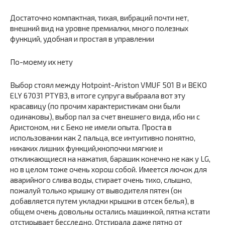
Достаточно компактная, тихая, вибраций почти нет,
внешний вид на уровне премиалки, много полезных
функций, удобная и простая в управлении
По-моему их нету
Выбор стоял между Hotpoint-Ariston VMUF 501 B и BEKO
ELY 67031 PTYB3, в итоге супруга выбраала вот эту
красавицу (по прочим характеристикам они были
одинаковы), выбор пал за счет внешнего вида, ибо ни с
Аристоном, ни с Беко не имели опыта. Проста в
использовании как 2 пальца, все интуитивно понятно,
никаких лишних функций,кнопочки мягкие и
откликающиеся на нажатия, барашик конечно не как у LG,
но в целом тоже очень хорош собой. Имеется лючок для
аварийного слива воды, стирает очень тихо, слышно,
пожалуй только крышку от выводителя пятен (он
добавляется путем укладки крышки в отсек белья), в
общем очень довольны остались машинкой, пятна кстати
отстирывает бесследно. Отстирала даже пятно от