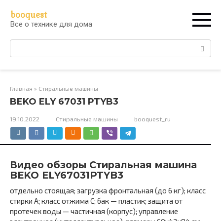
Перейти
booquest
к
Все о технике для дома
контенту
Поиск:
Главная
»
Стиральные машины
BEKO ELY 67031 PTYB3
19.10.2022
Стиральные машины
booquest_ru
Видео обзоры Стиральная машина
BEKO ELY67031PTYB3
отдельно стоящая; загрузка фронтальная (до 6 кг); класс
стирки A; класс отжима C; бак — пластик; защита от
протечек воды — частичная (корпус); управление