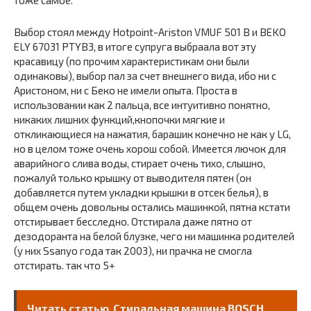
тоже самое.
Выбор стоял между Hotpoint-Ariston VMUF 501 B и BEKO
ELY 67031 PTYB3, в итоге супруга выбраала вот эту
красавицу (по прочим характеристикам они были
одинаковы), выбор пал за счет внешнего вида, ибо ни с
Аристоном, ни с Беко не имели опыта. Проста в
использовании как 2 пальца, все интуитивно понятно,
никаких лишних функций,кнопочки мягкие и
откликающиеся на нажатия, барашик конечно не как у LG,
но в целом тоже очень хорош собой. Имеется лючок для
аварийного слива воды, стирает очень тихо, слышно,
пожалуй только крышку от выводителя пятен (он
добавляется путем укладки крышки в отсек белья), в
общем очень довольны остались машинкой, пятна кстати
отстирывает бесследно. Отстирала даже пятно от
дезодоранта на белой блузке, чего ни машинка родителей
(у них Ssanyo года так 2003), ни прачка не смогла
отстирать. так что 5+
Читать статью
Стиральная машина BOSCH