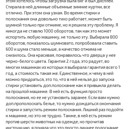
этом хотелось чтобы загрузка была 6кг и был дисплей.
Стирала в ней длинные объемные зимние куртки, все
отлично. При этом она узкая. Во время стирки и
полоскания она довольно тихо работает, может быть
шумной только при отжиме, но я решила эту проблему. Я
никогда не ставлю 1000 оборотов, так как это может
испортить любую машинку, не только эту. Выбирала 800
оборотов, показалось шумновато, попробовала ставить
600 и шума стало меньше, а качество отжима не
снизилось. Она красивая, понравилось что дверца у нее
черно-белого цвета. Гарантия 2 года, это радует, во
многих машинках из которых я выбирала гарантия всего 1
год, а стоимость такая же. Единственное, к чему в ней
можно придраться, это то, что в ней нельзя до запуска
стирки установить доп.полоскание как я привыкла делать
на прошлой машинке. В ней есть функция просто
полоскания, но ее не установить заранее. Если вам нужно
доп.прополоскать белье, то нужно дождаться окончания
стирки и запустить режим полоскания. Лишний раз подойти
к машинке, но это не трудно. Также, в ней есть режим
против шерсти животных на одежде, но прочитав
инструкцию, я поняла что это просто лишнее полоскание