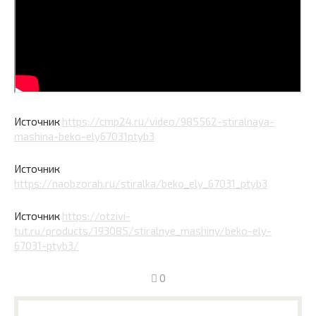
Источник
https://cmp24.ru/video/985562-stiralnaya-
mashina-beko-ely67031ptyb3
Источник
https://naobzorah.ru/stiralka/beko_ely_67031_ptyb3
Источник
https://otzivi-
tut.ru/products/193085/stiralnye_mashiny/beko-ely-
67031-ptyb3/
0