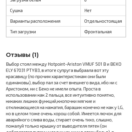
Сушка
Нет
Варианты расположения
Отдельностоящая
Тип загрузки
Фронтальная
Отзывы (1)
Выбор стоял между Hotpoint-Ariston VMUF 501 B и BEKO
ELY 67031 PTYB3, в итоге супруга выбраала вот эту
красавицу (по прочим характеристикам они были
одинаковы), выбор пал за счет внешнего вида, ибо ни с
Аристоном, ни с Беко не имели опыта. Проста в
использовании как 2 пальца, все интуитивно понятно,
никаких лишних функций,кнопочки мягкие и
откликающиеся на нажатия, барашик конечно не как у LG,
но в целом тоже очень хорош собой. Имеется лючок для
аварийного слива воды, стирает очень тихо, слышно,
пожалуй только крышку от выводителя пятен (он
добавляется путем укладки крышки в отсек белья), в