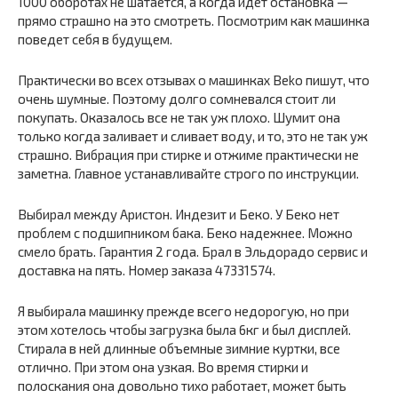
1000 оборотах не шатается, а когда идет остановка —
прямо страшно на это смотреть. Посмотрим как машинка
поведет себя в будущем.
Практически во всех отзывах о машинках Beko пишут, что
очень шумные. Поэтому долго сомневался стоит ли
покупать. Оказалось все не так уж плохо. Шумит она
только когда заливает и сливает воду, и то, это не так уж
страшно. Вибрация при стирке и отжиме практически не
заметна. Главное устанавливайте строго по инструкции.
Выбирал между Аристон. Индезит и Беко. У Беко нет
проблем с подшипником бака. Беко надежнее. Можно
смело брать. Гарантия 2 года. Брал в Эльдорадо сервис и
доставка на пять. Номер заказа 47331574.
Я выбирала машинку прежде всего недорогую, но при
этом хотелось чтобы загрузка была 6кг и был дисплей.
Стирала в ней длинные объемные зимние куртки, все
отлично. При этом она узкая. Во время стирки и
полоскания она довольно тихо работает, может быть