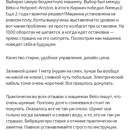
Выбирал самую бюджетную машинку. Выбор был между
Beko и Hotpoint-Ariston, в итоге Киржач победил Липецк))
Еще 2 года гарантии решают!Машинка установлена на
ровном полу, болты выкручены, выставлена по уровню и
вот какая проблема -ее просто колбасит при остановке. На
1000 оборотах не шатается, а когда идет остановка —
прямо страшно на это смотреть. Посмотрим как машинка
поведет себя в будущем.
Качество стирки, удобное управление, дизайн, цена.
Заливной шланг 1 метр (курам на смех, лучше бы вообще
ни какой не клали), сливной чуть побольше. Электрический
кабель тоже очень короткий. Все пришлось докупать.
Практически во всех отзывах о машинках Beko пишут, что
очень шумные. Поэтому долго сомневался стоит ли
покупать. Оказалось все не так уж плохо. Шумит она
только когда заливает и сливает воду, и то, это не так уж
страшно. Вибрация при стирке и отжиме практически не
заметна. Главное устанавливайте строго по инструкции.