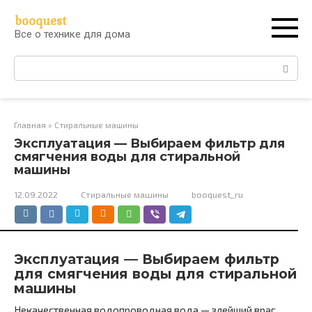
Перейти
booquest
к
Все о технике для дома
контенту
Поиск:
Главная
»
Стиральные машины
Эксплуатация — Выбираем фильтр для
смягчения воды для стиральной
машины
12.09.2022
Стиральные машины
booquest_ru
Эксплуатация — Выбираем фильтр
для смягчения воды для стиральной
машины
Некачественная водопроводная вода — злейший враг