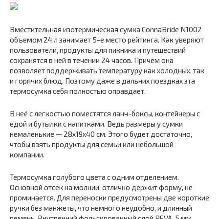
Вместительная изотермическая сумка ConnaBride N1002
объемом 24 л занимает 5-е место рейтинга. Как уверяют
пользователи, продукты для пикника и путешествий
сохранятся в ней в течении 24 часов. Причём она
позволяет поддерживать температуру как холодных, так
и горячих блюд. Поэтому даже в дальних поездках эта
термосумка себя полностью оправдает.
В неё с легкостью поместятся ланч-боксы, контейнеры с
едой и бутылки с напитками. Ведь размеры у сумки
немаленькие — 28х19х40 см. Этого будет достаточно,
чтобы взять продукты для семьи или небольшой
компании.
Термосумка голубого цвета с одним отделением.
Основной отсек на молнии, отлично держит форму, не
проминается. Для переноски предусмотрены две короткие
ручки без манжеты, что немного неудобно, и длинный
ремень. Внутренний фольгированный слой PEVA, 5 мм.