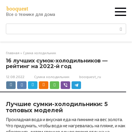
Перейти
booquest
к
Все о технике для дома
контенту
Поиск:
Главная
»
Сумка холодильник
16 лучших сумок-холодильников —
рейтинг на 2022-й год
12.08.2022
Сумка холодильник
booquest_ru
Лучшие сумки-холодильники: 5
топовых моделей
Прохладная вода и вкусная еда на пикнике на вес золота.
Что придумать, чтобы вода не нагревалась на пляже, и как
обеспечить детям свежую еду во время отдыха на