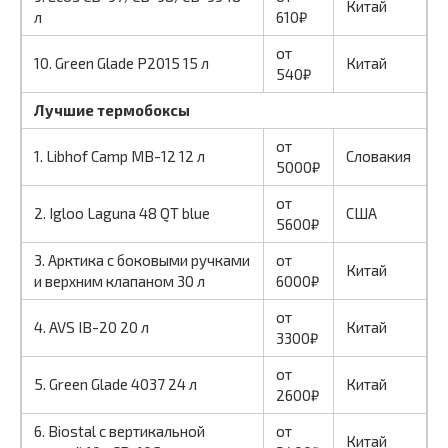
Китай
л
610₽
от
10. Green Glade Р2015 15 л
Китай
540₽
Лучшие термобоксы
от
1. Libhof Camp MB-12 12 л
Словакия
5000₽
от
2. Igloo Laguna 48 QT blue
США
5600₽
3. Арктика с боковыми ручками
от
Китай
и верхним клапаном 30 л
6000₽
от
4. AVS IB-20 20 л
Китай
3300₽
от
5. Green Glade 4037 24 л
Китай
2600₽
6. Biostal с вертикальной
от
Китай