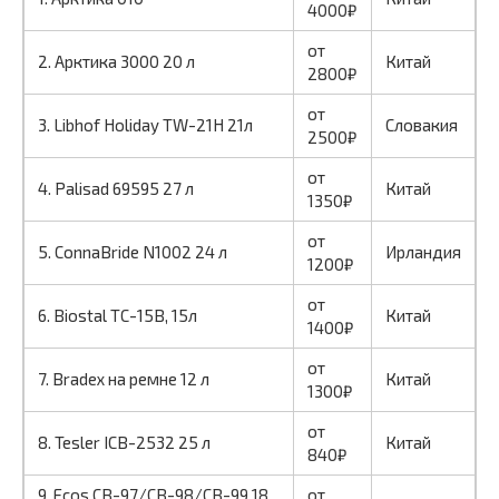
4000₽
от
2. Арктика 3000 20 л
Китай
2800₽
от
3. Libhof Holiday TW-21H 21л
Словакия
2500₽
от
4. Palisad 69595 27 л
Китай
1350₽
от
5. ConnaBride N1002 24 л
Ирландия
1200₽
от
6. Biostal TC-15B, 15л
Китай
1400₽
от
7. Bradex на ремне 12 л
Китай
1300₽
от
8. Tesler ICB-2532 25 л
Китай
840₽
9. Ecos CB-97/CB-98/CB-99 18
от