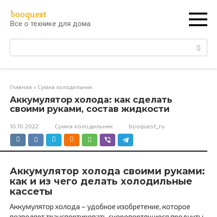
Перейти
booquest
к
Все о технике для дома
контенту
Поиск:
Главная
»
Сумка холодильник
Аккумулятор холода: как сделать
своими руками, состав жидкости
10.10.2022
Сумка холодильник
booquest_ru
Аккумулятор холода своими руками:
как и из чего делать холодильные
кассеты
Аккумулятор холода – удобное изобретение, которое
позволяет транспортировать скоропортящиеся продукты