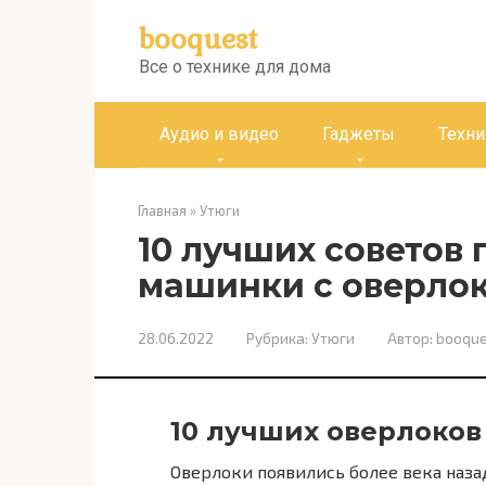
Перейти
booquest
к
контенту
Все о технике для дома
Аудио и видео
Гаджеты
Техни
Главная
»
Утюги
10 лучших советов
машинки с оверло
28.06.2022
Рубрика:
Утюги
Автор:
booque
10 лучших оверлоков
Оверлоки появились более века наза