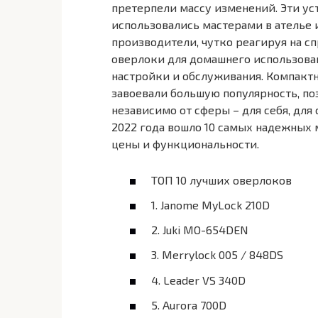
претерпели массу изменений. Эти ус
использовались мастерами в ателье
производители, чутко реагируя на с
оверлоки для домашнего использован
настройки и обслуживания. Компактны
завоевали большую популярность, по
независимо от сферы – для себя, для
2022 года вошло 10 самых надежных 
цены и функциональности.
ТОП 10 лучших оверлоков
1. Janome MyLock 210D
2. Juki MO-654DEN
3. Merrylock 005 / 848DS
4. Leader VS 340D
5. Aurora 700D