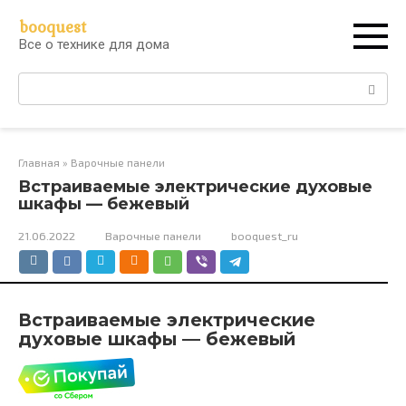
Перейти
booquest
к
Все о технике для дома
контенту
Поиск:
Главная
»
Варочные панели
Встраиваемые электрические духовые
шкафы — бежевый
21.06.2022
Варочные панели
booquest_ru
Встраиваемые электрические
духовые шкафы — бежевый