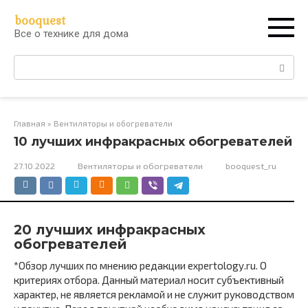
Перейти
booquest
к
Все о технике для дома
контенту
Поиск:
Главная
»
Вентиляторы и обогреватели
10 лучших инфракрасных обогревателей
27.10.2022
Вентиляторы и обогреватели
booquest_ru
20 лучших инфракрасных
обогревателей
*Обзор лучших по мнению редакции expertology.ru. О
критериях отбора. Данный материал носит субъективный
характер, не является рекламой и не служит руководством