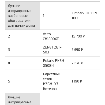
Лучшие
инфракрасные
Timberk TIR HP1
карбоновые
1
1800
обогреватели
для дачи и дома
Veito
2
15 700 ₽
CH1800XE
ZENET ZET-
3
3 690 ₽
503
Polaris PKSH
4
2 678 ₽
0508H
Бархатный
сезон
5
1 190 ₽
НЭБН-0.7
Котенок
Лучшие
инфракрасные