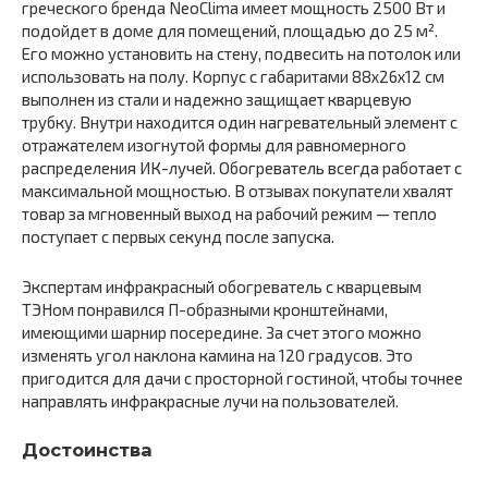
греческого бренда NeoClima имеет мощность 2500 Вт и
подойдет в доме для помещений, площадью до 25 м².
Его можно установить на стену, подвесить на потолок или
использовать на полу. Корпус с габаритами 88х26х12 см
выполнен из стали и надежно защищает кварцевую
трубку. Внутри находится один нагревательный элемент с
отражателем изогнутой формы для равномерного
распределения ИК-лучей. Обогреватель всегда работает с
максимальной мощностью. В отзывах покупатели хвалят
товар за мгновенный выход на рабочий режим — тепло
поступает с первых секунд после запуска.
Экспертам инфракрасный обогреватель с кварцевым
ТЭНом понравился П-образными кронштейнами,
имеющими шарнир посередине. За счет этого можно
изменять угол наклона камина на 120 градусов. Это
пригодится для дачи с просторной гостиной, чтобы точнее
направлять инфракрасные лучи на пользователей.
Достоинства