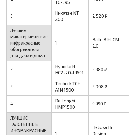
ТС-395
Никатэн NT
3
2 520 ₽
200
Лучшие
микатермические
Ballu BIH-CM-
инфракрасные
1
2.0
обогреватели
для дачи и дома
Hyundai H-
2
3 380 ₽
HC2-20-UI691
Timberk TCH
3
3 008 ₽
A1N 1500
De’Longhi
4
9 990 ₽
HMP1500
ЛУЧШИЕ
ГАЛОГЕННЫЕ
Heliosa Hi
ИНФРАКРАСНЫЕ
1
Design