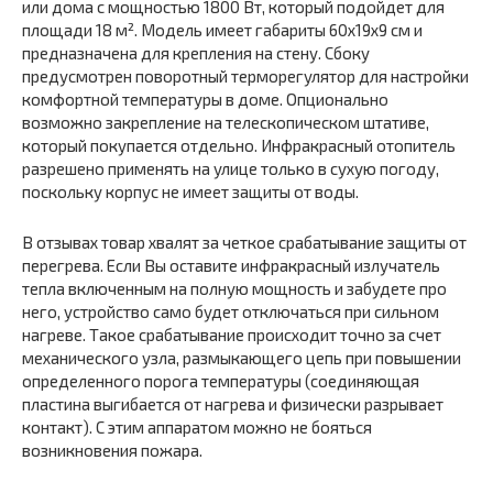
или дома с мощностью 1800 Вт, который подойдет для
площади 18 м². Модель имеет габариты 60х19х9 см и
предназначена для крепления на стену. Сбоку
предусмотрен поворотный терморегулятор для настройки
комфортной температуры в доме. Опционально
возможно закрепление на телескопическом штативе,
который покупается отдельно. Инфракрасный отопитель
разрешено применять на улице только в сухую погоду,
поскольку корпус не имеет защиты от воды.
В отзывах товар хвалят за четкое срабатывание защиты от
перегрева. Если Вы оставите инфракрасный излучатель
тепла включенным на полную мощность и забудете про
него, устройство само будет отключаться при сильном
нагреве. Такое срабатывание происходит точно за счет
механического узла, размыкающего цепь при повышении
определенного порога температуры (соединяющая
пластина выгибается от нагрева и физически разрывает
контакт). С этим аппаратом можно не бояться
возникновения пожара.