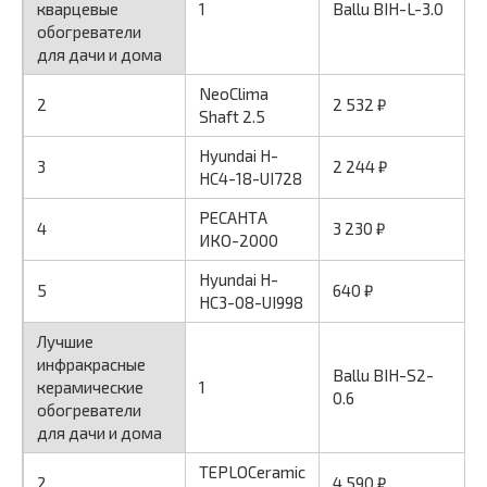
кварцевые
1
Ballu BIH-L-3.0
обогреватели
для дачи и дома
NeoClima
2
2 532 ₽
Shaft 2.5
Hyundai H-
3
2 244 ₽
HC4-18-UI728
РЕСАНТА
4
3 230 ₽
ИКО-2000
Hyundai H-
5
640 ₽
HC3-08-UI998
Лучшие
инфракрасные
Ballu BIH-S2-
керамические
1
0.6
обогреватели
для дачи и дома
TEPLOCeramic
2
4 590 ₽