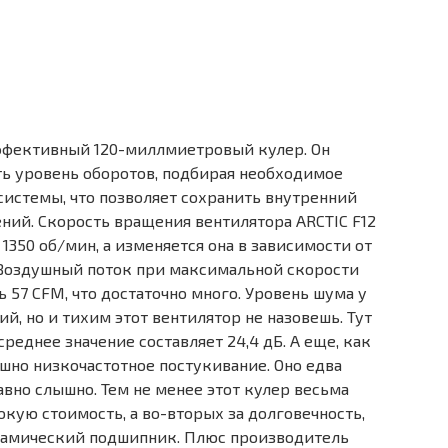
 эффективный 120-миллмиетровый кулер. Он
ть уровень оборотов, подбирая необходимое
истемы, что позволяет сохранить внутренний
ний. Скорость вращения вентилятора ARCTIC F12
 1350 об/мин, а изменяется она в зависимости от
 Воздушный поток при максимальной скорости
 57 CFM, что достаточно много. Уровень шума у
ий, но и тихим этот вентилятор не назовешь. Тут
среднее значение составляет 24,4 дБ. А еще, как
шно низкочастотное постукивание. Оно едва
авно слышно. Тем не менее этот кулер весьма
окую стоимость, а во-вторых за долговечность,
намический подшипник. Плюс производитель