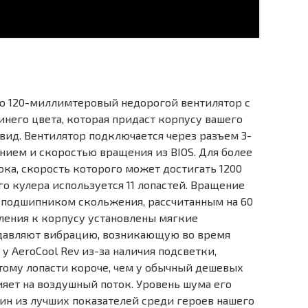
Это 120-миллимтеровый недорогой вентилятор с
инего цвета, которая придаст корпусу вашего
ид. Вентилятор подключается через разъем 3-
ением и скоростью вращения из BIOS. Для более
ока, скорость которого может достигать 1200
го кулера используется 11 лопастей. Вращение
подшипником скольжения, рассчитанным на 60
пления к корпусу установлены мягкие
давляют вибрацию, возникающую во время
 у AeroCool Rev из-за наличия подсветки,
этому лопасти короче, чем у обычный дешевых
ияет на воздушный поток. Уровень шума его
один из лучших показателей среди героев нашего