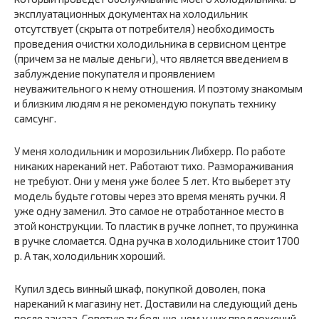
эксплуатационных документах на холодильник
отсутствует (скрыта от потребителя) необходимость
проведения очистки холодильника в сервисном центре
(причем за не малые деньги), что является введением в
заблуждение покупателя и проявлением
неуважительного к нему отношения. И поэтому знакомым
и близким людям я не рекомендую покупать технику
самсунг.
У меня холодильник и морозильник Либхерр. По работе
никаких нареканий нет. Работают тихо. Размораживания
не требуют. Они у меня уже более 5 лет. Кто выберет эту
модель будьте готовы через это время менять ручки. Я
уже одну заменил. Это самое не отработанное место в
этой конструкции. То пластик в ручке лопнет, то пружинка
в ручке сломается. Одна ручка в холодильнике стоит 1700
р. А так, холодильник хороший.
Купил здесь винный шкаф, покупкой доволен, пока
нареканий к магазину нет. Доставили на следующий день
после заказа. Советую тк больше, чем у них предложений,