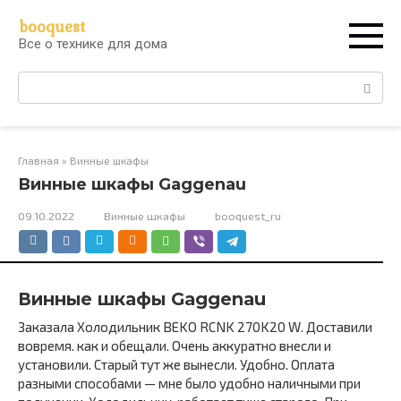
Перейти
booquest
к
Все о технике для дома
контенту
Поиск:
Главная
»
Винные шкафы
Винные шкафы Gaggenau
09.10.2022
Винные шкафы
booquest_ru
Винные шкафы Gaggenau
Заказала Холодильник BEKO RCNK 270K20 W. Доставили
вовремя. как и обещали. Очень аккуратно внесли и
установили. Старый тут же вынесли. Удобно. Оплата
разными способами — мне было удобно наличными при