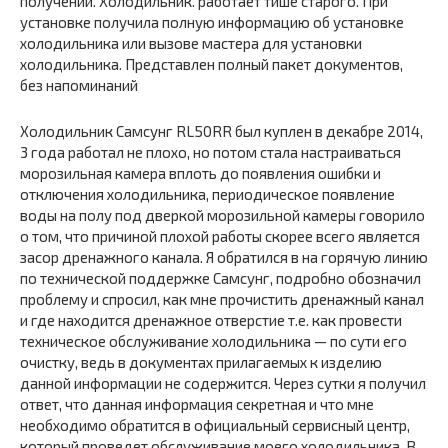
получении. Холодильник. работает тише старого. При
установке получила полную информацию об установке
холодильника или вызове мастера для установки
холодильника. Представлен полный пакет документов,
без напоминаний
Холодильник Самсунг RL50RR был куплен в декабре 2014,
3 года работал не плохо, но потом стала настраиваться
морозильная камера вплоть до появления ошибки и
отключения холодильника, периодическое появление
воды на полу под дверкой морозильной камеры говорило
о том, что причиной плохой работы скорее всего является
засор дренажного канала. Я обратился в на горячую линию
по технической поддержке Самсунг, подробно обозначил
проблему и спросил, как мне прочистить дренажный канал
и где находится дренажное отверстие т.е. как провести
техническое обслуживание холодильника — по сути его
очистку, ведь в документах прилагаемых к изделию
данной информации не содержится. Через сутки я получил
ответ, что данная информация секретная и что мне
необходимо обратится в официальный сервисный центр,
который проведет обслуживание моего холодильника. В