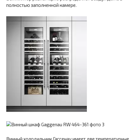
полностью заполненной камере.
Винный холодильник Гаггенау имеет две температурные