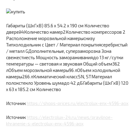
Габариты (ШxГxВ) 85.6 x 54.2 x 190 см Количество
дверей4Количество камер2Количество компрессоров 2
Расположение морозильной камерыснизу
Типхолодильник с Цвет / Материал покрытиясеребристый
/ металл GДополнительные, суперзаморозка Зона
свежестиесть Мощность замораживаниядо 13 кг/cутки
температуры — световая и звуковая Общий объем362
лОбъем морозильной камеры96 лОбъем холодильной
камеры266 лКлиматический классSN, STМатериал
полокстекло Уровень шумадо 42 дБГабариты (ШxГxВ) 120
x 63 x 185.2 см Количество
Источник
https://shops-prices.ru/electrolux-enx-4596-aox
Источник
https://electrolux-24.ru/news/pravilnoe-
khranenie-s-electrolux-enx-4596-aox