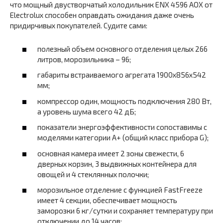
что мощный двустворчатый холодильник ENX 4596 AOX от
Electrolux способен оправдать ожидания даже очень
придирчивых покупателей. Судите сами:
полезный объем основного отделения целых 266
литров, морозильника – 96;
габариты встраиваемого агрегата 1900x856x542
мм;
компрессор один, мощность подключения 280 Вт,
а уровень шума всего 42 дБ;
показатели энергоэффективности сопоставимы с
моделями категории А+ (общий класс прибора G);
основная камера имеет 2 зоны свежести, 6
дверных корзин, 3 выдвижных контейнера для
овощей и 4 стеклянных полочки;
морозильное отделение с функцией FastFreeze
имеет 4 секции, обеспечивает мощность
заморозки 6 кг/сутки и сохраняет температуру при
отключении до 14 часов;