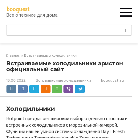
Перейти
booquest
к
Все о технике для дома
контенту
Поиск:
Главная
»
Встраиваемые холодильники
Встраиваемые холодильники аристон
официальный сайт
15.06.2022
Встраиваемые холодильники
booquest_ru
Холодильники
Hotpoint предлагает широкий выбор отдельно стоящих и
встроенных холодильников с морозильной камерой.
Функции нашей умной системы охлаждения Day 1 Fresh
Technology и Temperature Variable Zone надолго