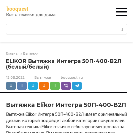
Перейти
booquest
к
Все о технике для дома
контенту
Поиск:
Главная
»
Вытяжки
ELIKOR Вытяжка Интегра 50П-400-В2Л
(белый/белый)
15.08.2022
Вытяжки
booquest_ru
Вытяжка Elikor Интегра 50П-400-В2Л
Вытяжка Elikor Интегра 50П-400-В2Л имеет оригинальный
дизайн, который подойдёт любой категории покупателей.
Бытовая техника Elikor отлично себя зарекомендовала на
Российском рынке. Вы можете купить встраиваемую